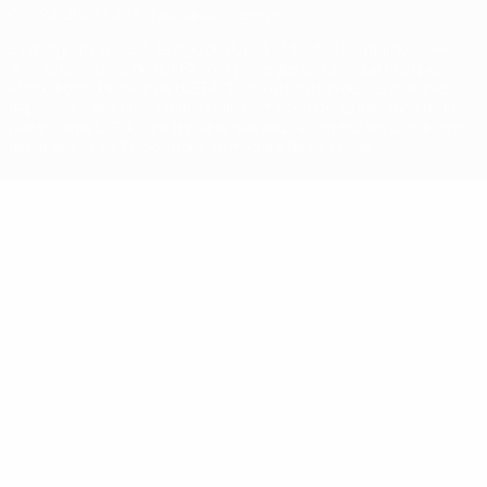
© 1998-2026 UEFA. Tous droits réservés.
La désignation UEFA, le logo de l'UEFA et toutes les marques liées
aux compétitions de l'UEFA sont protégés en tant que marques
et/ou droits d'auteur de l'UEFA. Toute utilisation de ces marques
déposées à des fins commerciales est interdite. L'utilisation de la
plate-forme UEFA.com implique que vous acceptez les Conditions
générales et les Dispositions en matière de vie privée.