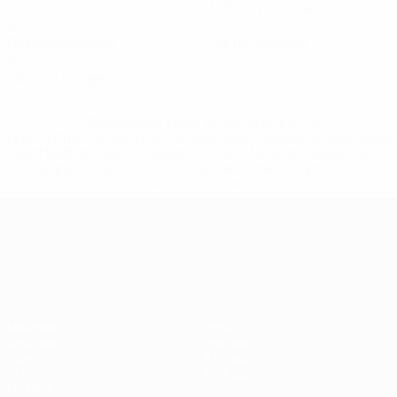
1,25 moy. par match
0
0
Passes décisives
Cartons jaunes
0
Cartons rouges
* Suspendue jusqu'à nouvel ordre. <a
href='https://fr.uefa.com/insideuefa/mediaservices/media
148df3adfcb7-1e200e38ed6f-1000--fifa-uefa-suspendem-
equipas-e-seleccoes-russas-de-todas-as-prov/' >En
savoir plus</a>
Championnat d'Europe des moi
Matches
Infos
Groupes
Histoire
Vidéo
À propos
Stats
Boutique
Équipes