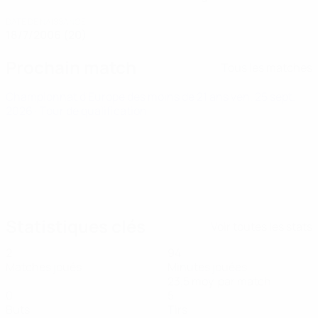
DATE DE NAISSANCE
18/7/2006 (20)
Prochain match
Tous les matches
Championnat d'Europe des moins de 21 ans
ven. 25 sept.
2026
· Tour de qualification
Statistiques clés
Voir toutes les stats
2
94
Matches joués
Minutes jouées
23,5 moy. par match
0
5
Buts
Tirs