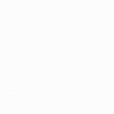
VOIR
ÉGALEMENT
fr.UEFA.com
Fondation
UEFA pour
l'enfance
Boutique
LANGUES
Français
English
Français
Deutsch
Русский
Español
Italiano
Português
Vie privée
Conditions d'utilisation
Politique de cookies
Paramètres des cookies