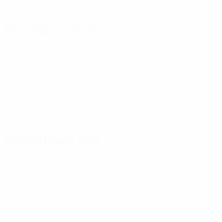
26/4/2005 (21)
Prochain match
Tous les matches
Championnat d'Europe des moins de 21 ans
ven. 25 sept.
2026
· Tour de qualification
Statistiques clés
Voir toutes les stats
7
630
Matches joués
Minutes jouées
90 moy. par match
0
5
Buts
Tirs
0,72 moy. par match
0
0