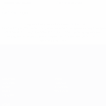
Passes décisives
Cartons jaunes
0
Cartons rouges
* Suspendue jusqu'à nouvel ordre. <a
href='https://fr.uefa.com/insideuefa/mediaservices/media
148df3adfcb7-1e200e38ed6f-1000--fifa-uefa-suspendem-
equipas-e-seleccoes-russas-de-todas-as-prov/' >En
savoir plus</a>
Championnat d'Europe des moi
Matches
Infos
Groupes
Histoire
Vidéo
À propos
Stats
Boutique
Équipes
VOIR