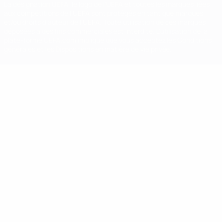
La désignation UEFA, le logo de l'UEFA et toutes les marques liées
aux compétitions de l'UEFA sont protégés en tant que marques
et/ou droits d'auteur de l'UEFA. Toute utilisation de ces marques
déposées à des fins commerciales est interdite. L'utilisation de la
plate-forme UEFA.com implique que vous acceptez les Conditions
générales et les Dispositions en matière de vie privée.