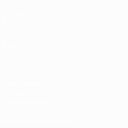
ÉGALEMENT
fr.UEFA.com
Fondation
UEFA pour
l'enfance
Boutique
LANGUES
Français
English
Français
Deutsch
Русский
Español
Italiano
Português
Vie privée
Conditions d'utilisation
Politique de cookies
Paramètres des cookies
© 1998-2026 UEFA. Tous droits réservés.