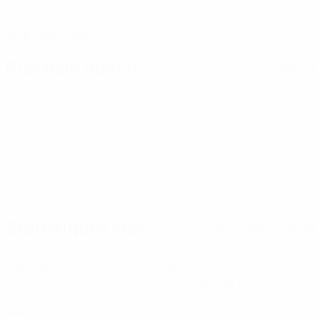
DATE DE NAISSANCE
19/6/2004 (22)
Prochain match
Tous les matches
Championnat d'Europe des moins de 21 ans
ven. 25 sept.
2026
· Tour de qualification
Statistiques clés
Voir toutes les stats
5
291
Matches joués
Minutes jouées
58,2 moy. par match
0
7
Buts
Tirs