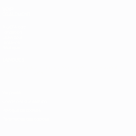
VOIR
ÉGALEMENT
fr.UEFA.com
Fondation
UEFA pour
l'enfance
Boutique
LANGUES
Français
English
Français
Deutsch
Русский
Español
Italiano
Português
Vie privée
Conditions d'utilisation
Politique de cookies
Paramètres des cookies