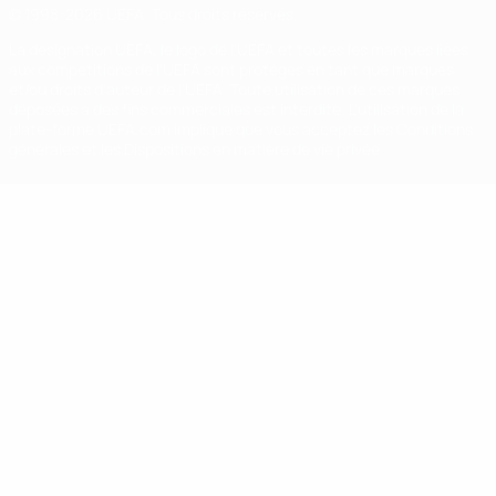
© 1998-2026 UEFA. Tous droits réservés.
La désignation UEFA, le logo de l'UEFA et toutes les marques liées
aux compétitions de l'UEFA sont protégés en tant que marques
et/ou droits d'auteur de l'UEFA. Toute utilisation de ces marques
déposées à des fins commerciales est interdite. L'utilisation de la
plate-forme UEFA.com implique que vous acceptez les Conditions
générales et les Dispositions en matière de vie privée.