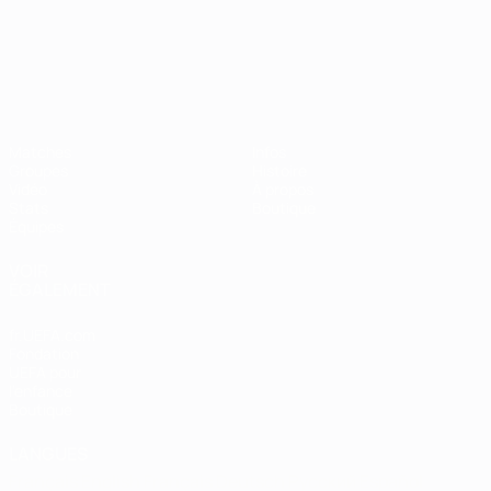
Championnat d'Europe des moi
Matches
Infos
Groupes
Histoire
Vidéo
À propos
Stats
Boutique
Équipes
VOIR
ÉGALEMENT
fr.UEFA.com
Fondation
UEFA pour
l'enfance
Boutique
LANGUES
Français
English
Français
Deutsch
Русский
Español