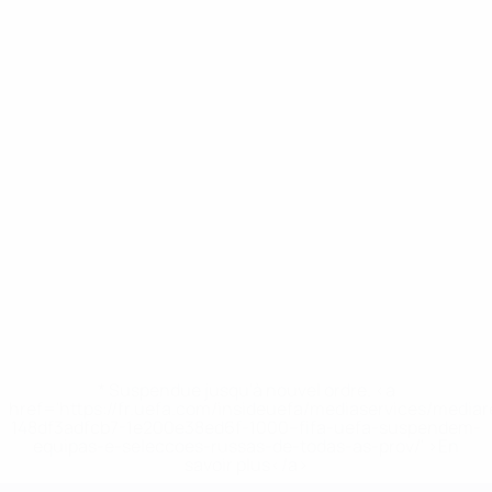
* Suspendue jusqu'à nouvel ordre. <a
href='https://fr.uefa.com/insideuefa/mediaservices/media
148df3adfcb7-1e200e38ed6f-1000--fifa-uefa-suspendem-
equipas-e-seleccoes-russas-de-todas-as-prov/' >En
savoir plus</a>