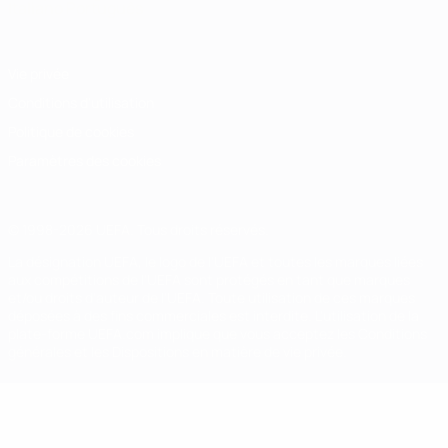
Italiano
Português
Vie privée
Conditions d'utilisation
Politique de cookies
Paramètres des cookies
© 1998-2026 UEFA. Tous droits réservés.
La désignation UEFA, le logo de l'UEFA et toutes les marques liées
aux compétitions de l'UEFA sont protégés en tant que marques
et/ou droits d'auteur de l'UEFA. Toute utilisation de ces marques
déposées à des fins commerciales est interdite. L'utilisation de la
plate-forme UEFA.com implique que vous acceptez les Conditions
générales et les Dispositions en matière de vie privée.