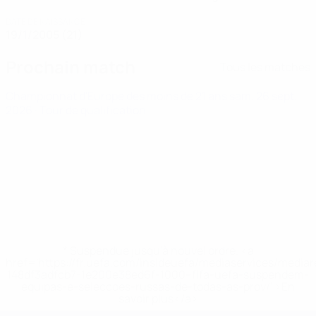
DATE DE NAISSANCE
19/1/2005 (21)
Prochain match
Tous les matches
Championnat d'Europe des moins de 21 ans
sam. 26 sept.
2026
· Tour de qualification
* Suspendue jusqu'à nouvel ordre. <a
href='https://fr.uefa.com/insideuefa/mediaservices/media
148df3adfcb7-1e200e38ed6f-1000--fifa-uefa-suspendem-
equipas-e-seleccoes-russas-de-todas-as-prov/' >En
savoir plus</a>