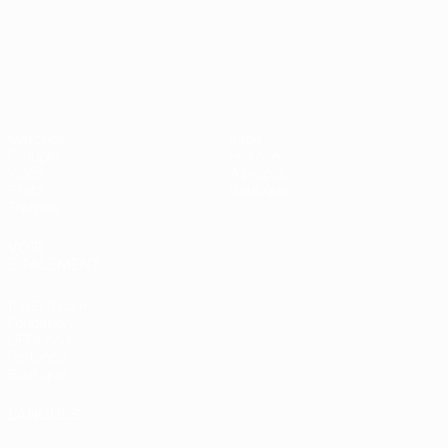
Championnat d'Europe des moi
Matches
Infos
Groupes
Histoire
Vidéo
À propos
Stats
Boutique
Équipes
VOIR
ÉGALEMENT
fr.UEFA.com
Fondation
UEFA pour
l'enfance
Boutique
LANGUES
Français
English
Français
Deutsch
Русский
Español