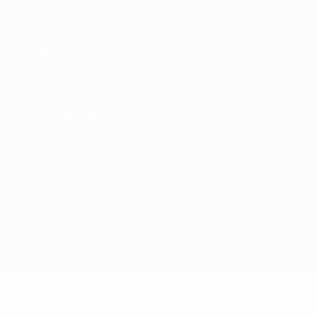
Italiano
Português
Vie privée
Conditions d'utilisation
Politique de cookies
Paramètres des cookies
© 1998-2026 UEFA. Tous droits réservés.
La désignation UEFA, le logo de l'UEFA et toutes les marques liées
aux compétitions de l'UEFA sont protégés en tant que marques
et/ou droits d'auteur de l'UEFA. Toute utilisation de ces marques
déposées à des fins commerciales est interdite. L'utilisation de la
plate-forme UEFA.com implique que vous acceptez les Conditions
générales et les Dispositions en matière de vie privée.