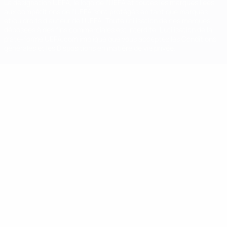
La désignation UEFA, le logo de l'UEFA et toutes les marques liées
aux compétitions de l'UEFA sont protégés en tant que marques
et/ou droits d'auteur de l'UEFA. Toute utilisation de ces marques
déposées à des fins commerciales est interdite. L'utilisation de la
plate-forme UEFA.com implique que vous acceptez les Conditions
générales et les Dispositions en matière de vie privée.