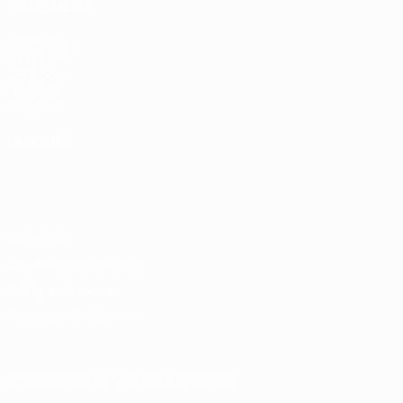
ÉGALEMENT
fr.UEFA.com
Fondation
UEFA pour
l'enfance
Boutique
LANGUES
Français
English
Français
Deutsch
Русский
Español
Italiano
Português
Vie privée
Conditions d'utilisation
Politique de cookies
Paramètres des cookies
© 1998-2026 UEFA. Tous droits réservés.