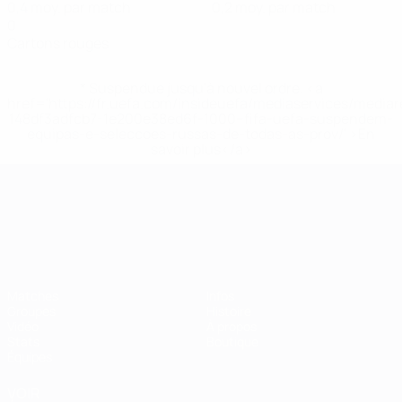
0,4 moy. par match
0,2 moy. par match
0
Cartons rouges
* Suspendue jusqu'à nouvel ordre. <a
href='https://fr.uefa.com/insideuefa/mediaservices/media
148df3adfcb7-1e200e38ed6f-1000--fifa-uefa-suspendem-
equipas-e-seleccoes-russas-de-todas-as-prov/' >En
savoir plus</a>
Championnat d'Europe des moi
Matches
Infos
Groupes
Histoire
Vidéo
À propos
Stats
Boutique
Équipes
VOIR