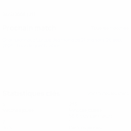
DATE DE NAISSANCE
24/2/2005 (21)
Prochain match
Tous les matches
Championnat d'Europe des moins de 21 ans
sam. 26 sept.
2026
· Tour de qualification
Statistiques clés
Voir toutes les stats
5
283
Matches joués
Minutes jouées
56,6 moy. par match
2
1
Buts
Cartons jaunes