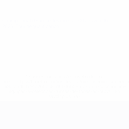
Championnat d'Europe des moins de 21 ans
ven. 10 oct.
2025
· Tour de qualification
* Suspendue jusqu'à nouvel ordre. <a
href='https://fr.uefa.com/insideuefa/mediaservices/media
148df3adfcb7-1e200e38ed6f-1000--fifa-uefa-suspendem-
equipas-e-seleccoes-russas-de-todas-as-prov/' >En
savoir plus</a>
Championnat d'Europe des moi