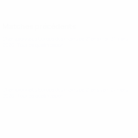
Matches précédents
Championnat d'Europe des moins de 21 ans
mar. 31 mars
2026
· Tour de qualification
Championnat d'Europe des moins de 21 ans
ven. 27 mars
2026
· Tour de qualification