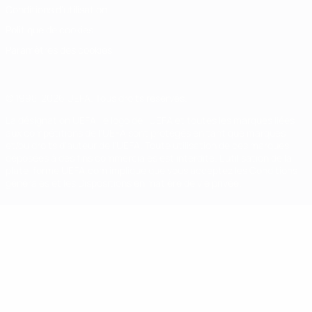
Conditions d'utilisation
Politique de cookies
Paramètres des cookies
© 1998-2026 UEFA. Tous droits réservés.
La désignation UEFA, le logo de l'UEFA et toutes les marques liées
aux compétitions de l'UEFA sont protégés en tant que marques
et/ou droits d'auteur de l'UEFA. Toute utilisation de ces marques
déposées à des fins commerciales est interdite. L'utilisation de la
plate-forme UEFA.com implique que vous acceptez les Conditions
générales et les Dispositions en matière de vie privée.