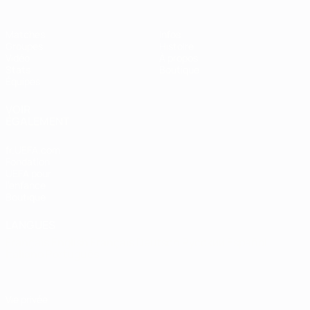
Matches
Infos
Groupes
Histoire
Vidéo
À propos
Stats
Boutique
Équipes
VOIR
ÉGALEMENT
fr.UEFA.com
Fondation
UEFA pour
l'enfance
Boutique
LANGUES
Français
English
Français
Deutsch
Русский
Español
Italiano
Português
Vie privée