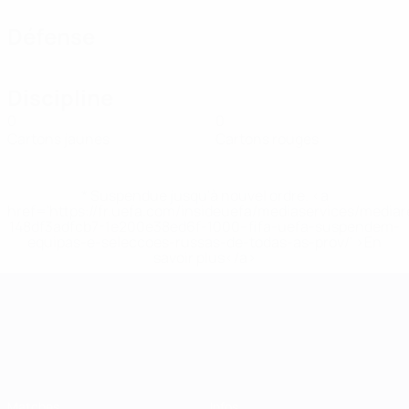
Défense
Discipline
0
0
Cartons jaunes
Cartons rouges
* Suspendue jusqu'à nouvel ordre. <a
href='https://fr.uefa.com/insideuefa/mediaservices/media
148df3adfcb7-1e200e38ed6f-1000--fifa-uefa-suspendem-
equipas-e-seleccoes-russas-de-todas-as-prov/' >En
savoir plus</a>
Championnat d'Europe des moi
Matches
Infos