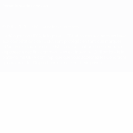
Paramètres des cookies
© 1998-2026 UEFA. Tous droits réservés.
La désignation UEFA, le logo de l'UEFA et toutes les marques liées
aux compétitions de l'UEFA sont protégés en tant que marques
et/ou droits d'auteur de l'UEFA. Toute utilisation de ces marques
déposées à des fins commerciales est interdite. L'utilisation de la
plate-forme UEFA.com implique que vous acceptez les Conditions
générales et les Dispositions en matière de vie privée.