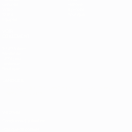
Groupes
Histoire
Vidéo
À propos
Stats
Boutique
Équipes
VOIR
ÉGALEMENT
fr.UEFA.com
Fondation
UEFA pour
l'enfance
Boutique
LANGUES
Français
English
Français
Deutsch
Русский
Español
Italiano
Português
Vie privée
Conditions d'utilisation
Politique de cookies