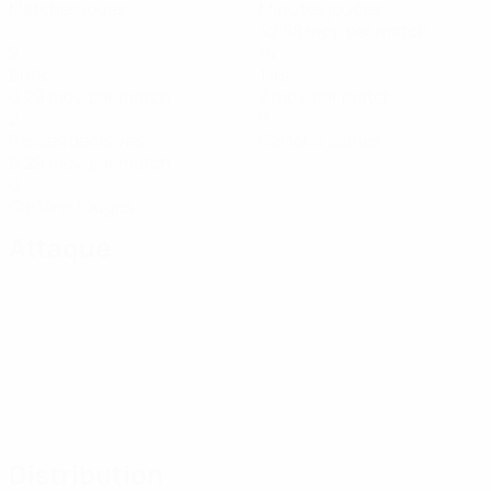
Matches joués
Minutes jouées
42,58 moy. par match
2
14
Buts
Tirs
0,29 moy. par match
2 moy. par match
2
0
Passes décisives
Cartons jaunes
0,29 moy. par match
0
Cartons rouges
Attaque
Distribution