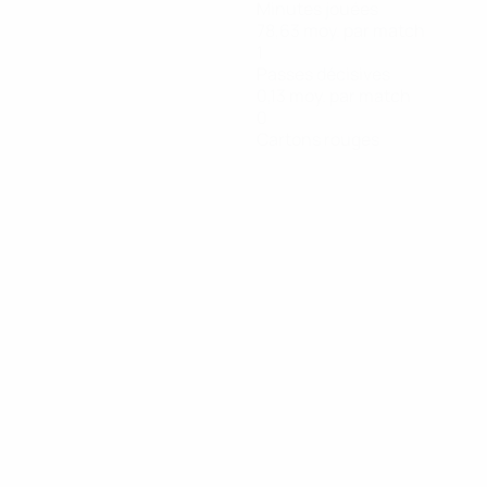
Minutes jouées
78,63 moy. par match
1
Passes décisives
0,13 moy. par match
0
Cartons rouges