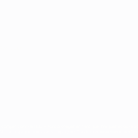
Português
ux compétitions de l'UEFA sont protégés en tant que marques et/ou droi
EFA.com implique que vous acceptez les Conditions générales et les Disp