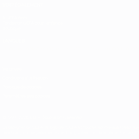
VOIR ÉGALEMENT
fr.UEFA.com
Fondation UEFA pour l'enfance
Boutique
LANGUES
Français
English
Français
Deutsch
Русский
Español
Italiano
Vie privée
Conditions d'utilisation
Politique de cookies
Paramètres des cookies
© 1998-2026 UEFA. Tous droits réservés.
La désignation UEFA, le logo de l'UEFA et toutes les marques liées a
des fins commerciales est interdite. L'utilisation de la plate-forme U