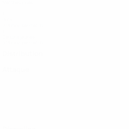
Matches joués
1
Buts
0,13 moy. par match
1
Cartons jaunes
0,13 moy. par match
Distribution
Attaque
Discipline