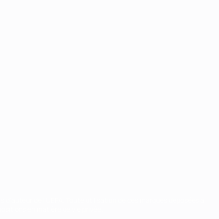
ts d'auteur de l'UEFA. Toute utilisation de ces marques déposées à
ositions en matière de vie privée.