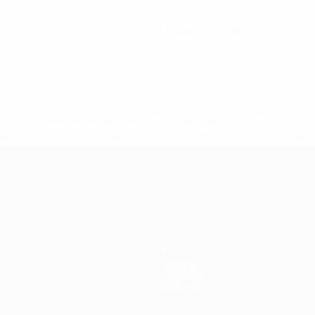
0
Cartons rouges
.uefa.com/insideuefa/mediaservices/mediareleases/news/027
ipas-e-seleccoes-russas-de-todas-as-prov/' >En savoir plus
ns de 21 ans
Infos
Histoire
À propos
Boutique