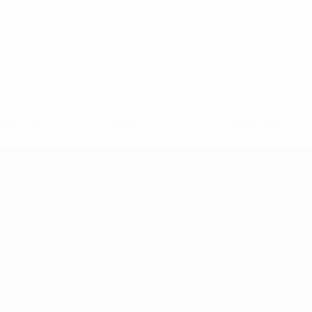
2-148df3adfcb7-1e200e38ed6f-1000--fifa-uefa-suspendem-
</a>