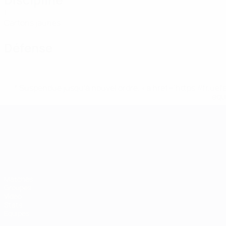
1
Cartons jaunes
Défense
* Suspendue jusqu'à nouvel ordre. <a href='https://fr
equ
Championnat d'Europe des moi
Matches
Groupes
Vidéo
Stats
Équipes