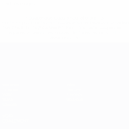
Cartons rouges
* Suspendue jusqu'à nouvel ordre. <a
href='https://fr.uefa.com/insideuefa/mediaservices/media
148df3adfcb7-1e200e38ed6f-1000--fifa-uefa-suspendem-
equipas-e-seleccoes-russas-de-todas-as-prov/' >En
savoir plus</a>
Championnat d'Europe des moi
Matches
Infos
Groupes
Histoire
Vidéo
À propos
Stats
Boutique
Équipes
VOIR
ÉGALEMENT