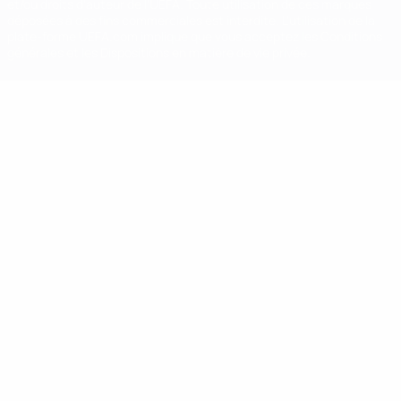
et/ou droits d'auteur de l'UEFA. Toute utilisation de ces marques
déposées à des fins commerciales est interdite. L'utilisation de la
plate-forme UEFA.com implique que vous acceptez les Conditions
générales et les Dispositions en matière de vie privée.