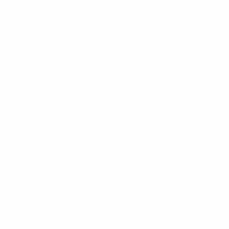
21/6/2005 (21)
Prochain match
Tous les matches
Championnat d'Europe des moins de 21 ans
ven. 2 oct. 2026
· Tour de qualification
Statistiques clés
Voir toutes les stats
8
644
Matches joués
Minutes jouées
80,5 moy. par match
0
2
Buts
Cartons jaunes
0,25 moy. par match
0