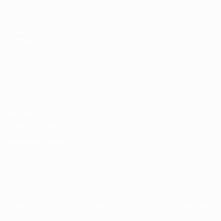
fr.UEFA.com
Fondation
UEFA pour
l'enfance
Boutique
LANGUES
Français
English
Français
Deutsch
Русский
Español
Italiano
Português
Vie privée
Conditions d'utilisation
Politique de cookies
Paramètres des cookies
© 1998-2026 UEFA. Tous droits réservés.
La désignation UEFA, le logo de l'UEFA et toutes les marques liées
aux compétitions de l'UEFA sont protégés en tant que marques