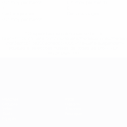
0,15 moy. par match
0,15 moy. par match
1
0
Cartons jaunes
Cartons rouges
0,15 moy. par match
* Suspendue jusqu'à nouvel ordre. <a
href='https://fr.uefa.com/insideuefa/mediaservices/media
148df3adfcb7-1e200e38ed6f-1000--fifa-uefa-suspendem-
equipas-e-seleccoes-russas-de-todas-as-prov/' >En
savoir plus</a>
Championnat d'Europe des moi
Matches
Infos
Groupes
Histoire
Vidéo
À propos
Stats
Boutique
Équipes