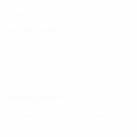
DATE DE NAISSANCE
26/4/2006 (20)
Prochain match
Tous les matches
Championnat d'Europe des moins de 21 ans
ven. 25 sept.
2026
· Tour de qualification
Statistiques clés
Voir toutes les stats
7
243
Matches joués
Minutes jouées
34,72 moy. par match
1
1
Buts
Passes décisives