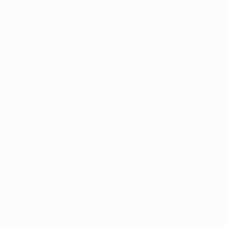
VOIR
ÉGALEMENT
fr.UEFA.com
Fondation
UEFA pour
l'enfance
Boutique
LANGUES
Français
English
Français
Deutsch
Русский
Español
Italiano
Português
Vie privée
Conditions d'utilisation
Politique de cookies
Paramètres des cookies
© 1998-2026 UEFA. Tous droits réservés.