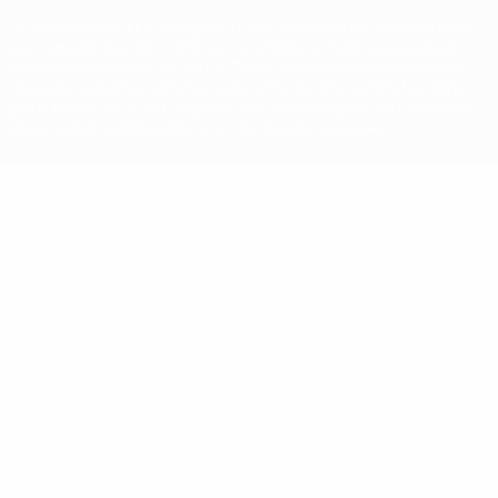
La désignation UEFA, le logo de l'UEFA et toutes les marques liées
aux compétitions de l'UEFA sont protégés en tant que marques
et/ou droits d'auteur de l'UEFA. Toute utilisation de ces marques
déposées à des fins commerciales est interdite. L'utilisation de la
plate-forme UEFA.com implique que vous acceptez les Conditions
générales et les Dispositions en matière de vie privée.