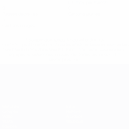
0,5 moy. par match
0
0
Passes décisives
Cartons jaunes
0
Cartons rouges
* Suspendue jusqu'à nouvel ordre. <a
href='https://fr.uefa.com/insideuefa/mediaservices/media
148df3adfcb7-1e200e38ed6f-1000--fifa-uefa-suspendem-
equipas-e-seleccoes-russas-de-todas-as-prov/' >En
savoir plus</a>
Championnat d'Europe des moi
Matches
Infos
Groupes
Histoire
Vidéo
À propos
Stats
Boutique
Équipes