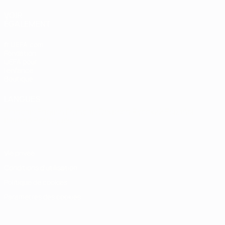
VOIR
ÉGALEMENT
fr.UEFA.com
Fondation
UEFA pour
l'enfance
Boutique
LANGUES
Français
English
Français
Deutsch
Русский
Español
Italiano
Português
Vie privée
Conditions d'utilisation
Politique de cookies
Paramètres des cookies