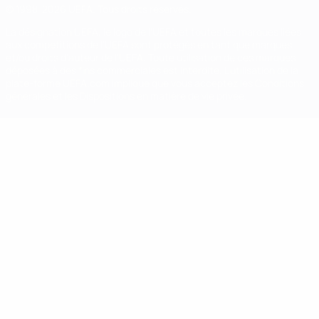
© 1998-2026 UEFA. Tous droits réservés.
La désignation UEFA, le logo de l'UEFA et toutes les marques liées
aux compétitions de l'UEFA sont protégés en tant que marques
et/ou droits d'auteur de l'UEFA. Toute utilisation de ces marques
déposées à des fins commerciales est interdite. L'utilisation de la
plate-forme UEFA.com implique que vous acceptez les Conditions
générales et les Dispositions en matière de vie privée.