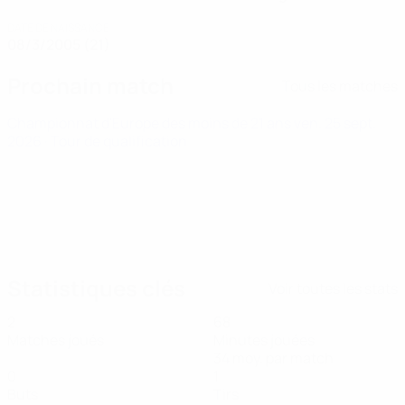
DATE DE NAISSANCE
08/3/2005 (21)
Prochain match
Tous les matches
Championnat d'Europe des moins de 21 ans
ven. 25 sept.
2026
· Tour de qualification
Statistiques clés
Voir toutes les stats
2
68
Matches joués
Minutes jouées
34 moy. par match
0
1
Buts
Tirs