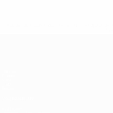
* Suspendue jusqu'à nouvel ordre. <a href='https://fr
equ
Championnat d'Europe des moi
Matches
Groupes
Vidéo
Stats
Équipes
VOIR ÉGALEMENT
fr.UEFA.com