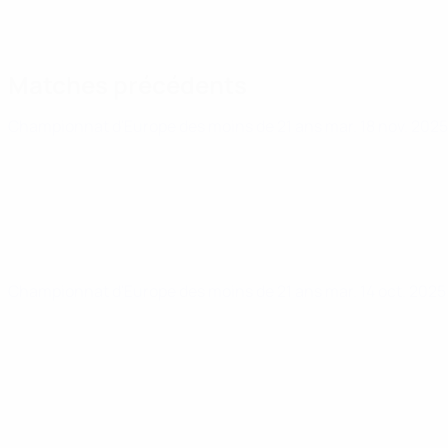
Matches précédents
Championnat d'Europe des moins de 21 ans
mar. 18 nov. 202
Championnat d'Europe des moins de 21 ans
mar. 14 oct. 202