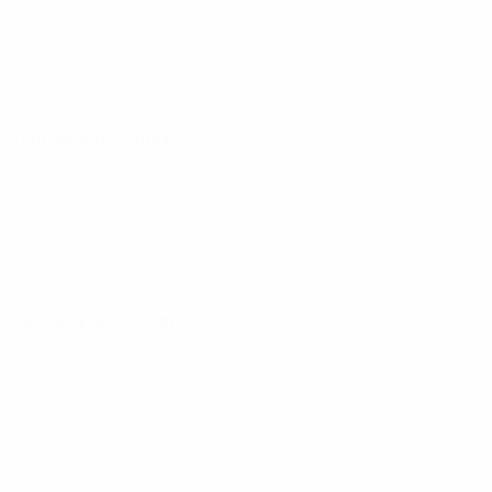
5
· Tour de qualification
5
· Tour de qualification