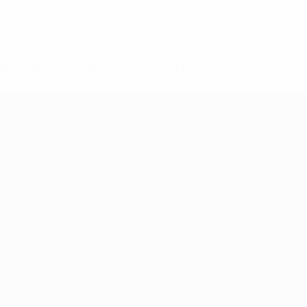
2-148df3adfcb7-1e200e38ed6f-1000--fifa-uefa-suspendem-
</a>