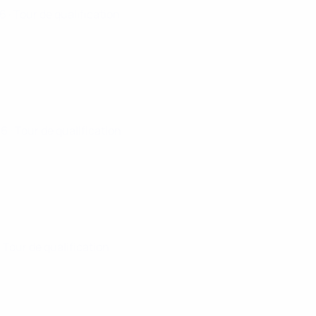
26
· Tour de qualification
26
· Tour de qualification
· Tour de qualification