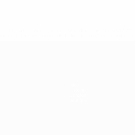
.uefa.com/insideuefa/mediaservices/mediareleases/news/027
ipas-e-seleccoes-russas-de-todas-as-prov/' >En savoir plus
ns de 21 ans
Infos
Histoire
À propos
Boutique