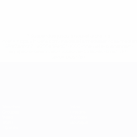
* Suspendue jusqu'à nouvel ordre. <a
href='https://fr.uefa.com/insideuefa/mediaservices/media
148df3adfcb7-1e200e38ed6f-1000--fifa-uefa-suspendem-
equipas-e-seleccoes-russas-de-todas-as-prov/' >En
savoir plus</a>
Championnat d'Europe des moi
Matches
Infos
Groupes
Histoire
Vidéo
À propos
Stats
Boutique
Équipes