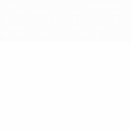
La désignation UEFA, le logo de l'UEFA et toutes les marques liées
aux compétitions de l'UEFA sont protégés en tant que marques
et/ou droits d'auteur de l'UEFA. Toute utilisation de ces marques
déposées à des fins commerciales est interdite. L'utilisation de la
plate-forme UEFA.com implique que vous acceptez les Conditions
générales et les Dispositions en matière de vie privée.