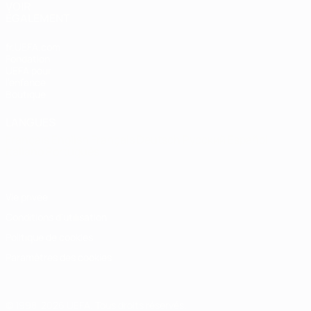
VOIR
ÉGALEMENT
fr.UEFA.com
Fondation
UEFA pour
l'enfance
Boutique
LANGUES
Français
English
Français
Deutsch
Русский
Español
Italiano
Português
Vie privée
Conditions d'utilisation
Politique de cookies
Paramètres des cookies
© 1998-2026 UEFA. Tous droits réservés.