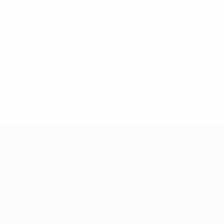
0
Cartons rouges
.uefa.com/insideuefa/mediaservices/mediareleases/news/027
ipas-e-seleccoes-russas-de-todas-as-prov/' >En savoir plus
ns de 21 ans
Infos
Histoire
À propos
Boutique