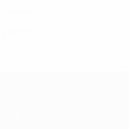
Défense
Discipline
0
Cartons jaunes
* Suspendue jusqu'à nouvel ordre. <a href='https://fr
equ
Championnat d'Europe des moi
Matches
Groupes
Vidéo
Stats