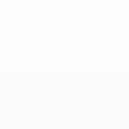
2-148df3adfcb7-1e200e38ed6f-1000--fifa-uefa-suspendem-
</a>