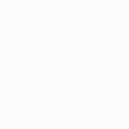
Équipes
VOIR ÉGALEMENT
fr.UEFA.com
Fondation UEFA pour l'enfance
Boutique
LANGUES
Français
English
Français
Deutsch
Русский
Español
Italiano
Vie privée
Conditions d'utilisation
Politique de cookies
Paramètres des cookies
© 1998-2026 UEFA. Tous droits réservés.