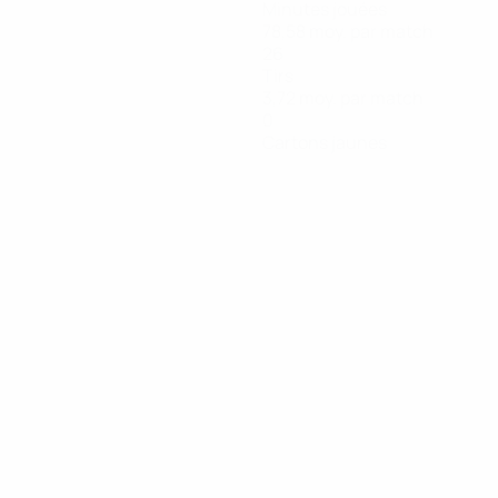
Minutes jouées
78,58 moy. par match
26
Tirs
3,72 moy. par match
0
Cartons jaunes