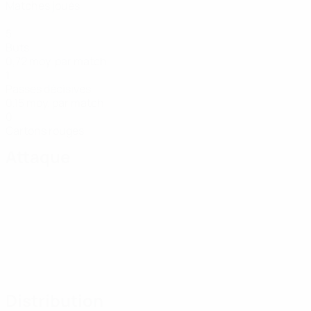
Matches joués
5
Buts
0,72 moy. par match
1
Passes décisives
0,15 moy. par match
0
Cartons rouges
Attaque
Distribution