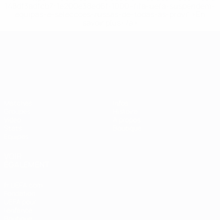
148df3adfcb7-1e200e38ed6f-1000--fifa-uefa-suspendem-
equipas-e-seleccoes-russas-de-todas-as-prov/' >En
savoir plus</a>
Championnat d'Europe des moi
Matches
Infos
Groupes
Histoire
Vidéo
À propos
Stats
Boutique
Équipes
VOIR
ÉGALEMENT
fr.UEFA.com
Fondation
UEFA pour
l'enfance
Boutique