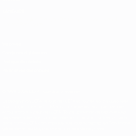
LANGUES
Français
English
Français
Deutsch
Русский
Español
Italiano
Português
Vie privée
Conditions d'utilisation
Politique de cookies
Paramètres des cookies
© 1998-2026 UEFA. Tous droits réservés.
La désignation UEFA, le logo de l'UEFA et toutes les marques liées
aux compétitions de l'UEFA sont protégés en tant que marques
et/ou droits d'auteur de l'UEFA. Toute utilisation de ces marques
déposées à des fins commerciales est interdite. L'utilisation de la
plate-forme UEFA.com implique que vous acceptez les Conditions
générales et les Dispositions en matière de vie privée.