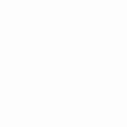
DATE DE NAISSANCE
22/1/2004 (22)
Prochain match
Tous les matches
Championnat d'Europe des moins de 21 ans
jeu. 1 oct. 2026
·
Tour de qualification
Statistiques clés
Voir toutes les stats
0
0
Cartons jaunes
Cartons rouges
* Suspendue jusqu'à nouvel ordre. <a
href='https://fr.uefa.com/insideuefa/mediaservices/media