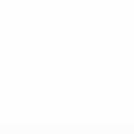
Championnat d'Europe des moins de 21 ans
mar. 29 sept. 20
Championnat d'Europe des moins de 21 ans
ven. 2 oct. 2026
* Suspendue jusqu'à nouvel ordre. <a href='https://fr
equ
Championnat d'Europe des moi