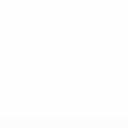
2-148df3adfcb7-1e200e38ed6f-1000--fifa-uefa-suspendem-
</a>