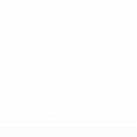
26
· Tour de qualification
· Tour de qualification
.uefa.com/insideuefa/mediaservices/mediareleases/news/027
ipas-e-seleccoes-russas-de-todas-as-prov/' >En savoir plus
ns de 21 ans