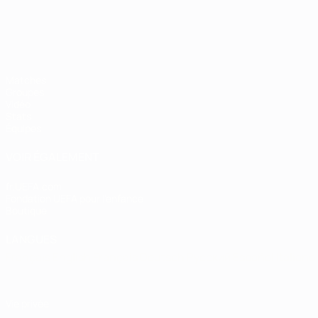
Matches
Groupes
Vidéo
Stats
Équipes
VOIR ÉGALEMENT
fr.UEFA.com
Fondation UEFA pour l'enfance
Boutique
LANGUES
Français
English
Français
Deutsch
Русский
Español
Italiano
Vie privée