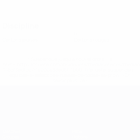
Discipline
0
0
Cartons jaunes
Cartons rouges
* Suspendue jusqu'à nouvel ordre. <a
href='https://fr.uefa.com/insideuefa/mediaservices/media
148df3adfcb7-1e200e38ed6f-1000--fifa-uefa-suspendem-
equipas-e-seleccoes-russas-de-todas-as-prov/' >En
savoir plus</a>
Championnat d'Europe des moi
Matches
Infos
Groupes
Histoire