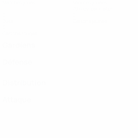
Matches joués
Minutes jouées
70 moy. par match
0
0
Buts
Cartons jaunes
0
Cartons rouges
Gardiens
Défense
Distribution
Attaque