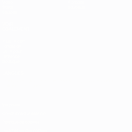
Vidéo
À propos
Stats
Boutique
Équipes
VOIR
ÉGALEMENT
fr.UEFA.com
Fondation
UEFA pour
l'enfance
Boutique
LANGUES
Français
English
Français
Deutsch
Русский
Español
Italiano
Português
Vie privée
Conditions d'utilisation
Politique de cookies
Paramètres des cookies