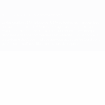
© 1998-2026 UEFA. Tous droits réservés.
La désignation UEFA, le logo de l'UEFA et toutes les marques liées
aux compétitions de l'UEFA sont protégés en tant que marques
et/ou droits d'auteur de l'UEFA. Toute utilisation de ces marques
déposées à des fins commerciales est interdite. L'utilisation de la
plate-forme UEFA.com implique que vous acceptez les Conditions
générales et les Dispositions en matière de vie privée.