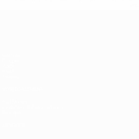
equ
Championnat d'Europe des moi
Matches
Groupes
Vidéo
Stats
Équipes
VOIR ÉGALEMENT
fr.UEFA.com
Fondation UEFA pour l'enfance
Boutique
LANGUES
Français
English
Français
Deutsch
Русский
Español
Italiano