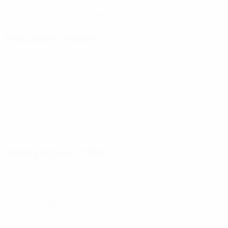
05/12/2004 (21)
DATE DE NAISSANCE
Prochain match
Championnat d'Europe des moins de 21 ans
jeu. 1 oct. 2026
·
Statistiques clés
0
Matches joués
0
Cartons rouges
* Suspendue jusqu'à nouvel ordre. <a href='https://fr