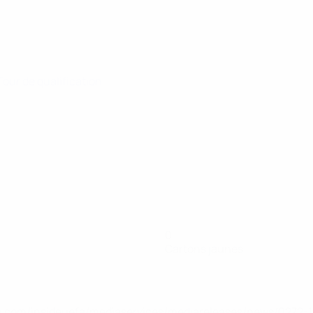
 Tour de qualification
0
Cartons jaunes
.uefa.com/insideuefa/mediaservices/mediareleases/news/027