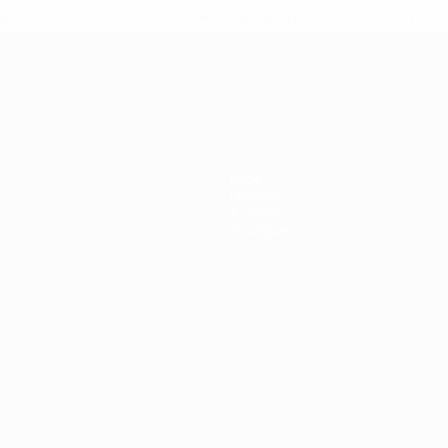
ipas-e-seleccoes-russas-de-todas-as-prov/' >En savoir plus
ns de 21 ans
Infos
Histoire
À propos
Boutique
Português