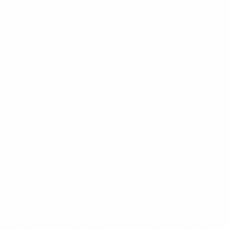
Tous les matches
Voir toutes les stats
2-148df3adfcb7-1e200e38ed6f-1000--fifa-uefa-suspendem-