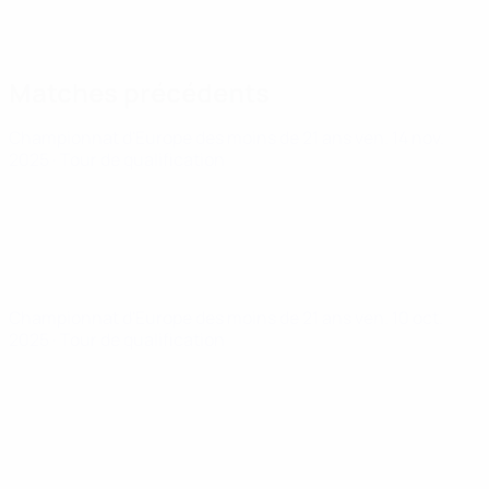
Matches précédents
Championnat d'Europe des moins de 21 ans
ven. 14 nov.
2025
· Tour de qualification
Championnat d'Europe des moins de 21 ans
ven. 10 oct.
2025
· Tour de qualification