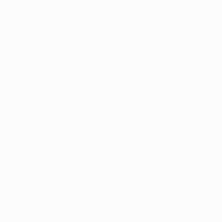
Groupes
Histoire
Vidéo
À propos
Stats
Boutique
Équipes
VOIR
ÉGALEMENT
fr.UEFA.com
Fondation
UEFA pour
l'enfance
Boutique
LANGUES
Français
English
Français
Deutsch
Русский
Español
Italiano
Português
Vie privée
Conditions d'utilisation
Politique de cookies