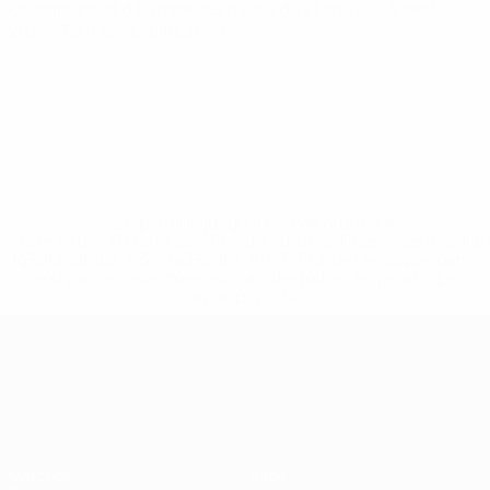
Championnat d'Europe des moins de 21 ans
jeu. 4 sept.
2025
· Tour de qualification
* Suspendue jusqu'à nouvel ordre. <a
href='https://fr.uefa.com/insideuefa/mediaservices/media
148df3adfcb7-1e200e38ed6f-1000--fifa-uefa-suspendem-
equipas-e-seleccoes-russas-de-todas-as-prov/' >En
savoir plus</a>
Championnat d'Europe des moi
Matches
Infos