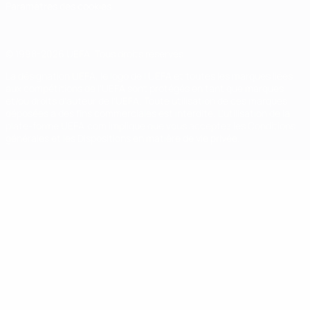
Paramètres des cookies
© 1998-2026 UEFA. Tous droits réservés.
La désignation UEFA, le logo de l'UEFA et toutes les marques liées
aux compétitions de l'UEFA sont protégés en tant que marques
et/ou droits d'auteur de l'UEFA. Toute utilisation de ces marques
déposées à des fins commerciales est interdite. L'utilisation de la
plate-forme UEFA.com implique que vous acceptez les Conditions
générales et les Dispositions en matière de vie privée.