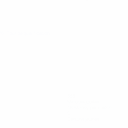
026
· Tour de qualification
353
Minutes jouées
58,84 moy. par match
0
Cartons jaunes