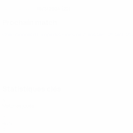
18/3/2004 (22)
DATE DE NAISSANCE
Prochain match
Championnat d'Europe des moins de 21 ans
sam. 26 sept. 2
Statistiques clés
4
Matches joués
0
Buts
0