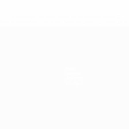
.uefa.com/insideuefa/mediaservices/mediareleases/news/027
ipas-e-seleccoes-russas-de-todas-as-prov/' >En savoir plus
ns de 21 ans
Infos
Histoire
À propos
Boutique