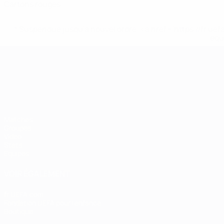
Cartons rouges
* Suspendue jusqu'à nouvel ordre. <a href='https://fr
equ
Championnat d'Europe des moi
Matches
Groupes
Vidéo
Stats
Équipes
VOIR ÉGALEMENT
fr.UEFA.com
Fondation UEFA pour l'enfance
Boutique