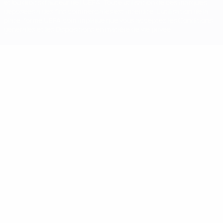
et/ou droits d'auteur de l'UEFA. Toute utilisation de ces marques
déposées à des fins commerciales est interdite. L'utilisation de la
plate-forme UEFA.com implique que vous acceptez les Conditions
générales et les Dispositions en matière de vie privée.