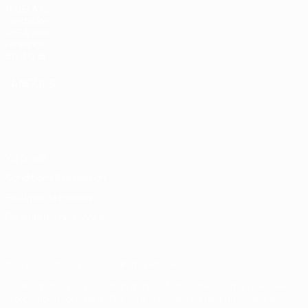
fr.UEFA.com
Fondation
UEFA pour
l'enfance
Boutique
LANGUES
Français
English
Français
Deutsch
Русский
Español
Italiano
Português
Vie privée
Conditions d'utilisation
Politique de cookies
Paramètres des cookies
© 1998-2026 UEFA. Tous droits réservés.
La désignation UEFA, le logo de l'UEFA et toutes les marques liées
aux compétitions de l'UEFA sont protégés en tant que marques