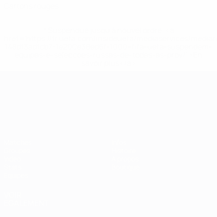
Cartons rouges
* Suspendue jusqu'à nouvel ordre. <a
href='https://fr.uefa.com/insideuefa/mediaservices/media
148df3adfcb7-1e200e38ed6f-1000--fifa-uefa-suspendem-
equipas-e-seleccoes-russas-de-todas-as-prov/' >En
savoir plus</a>
Championnat d'Europe des moi
Matches
Infos
Groupes
Histoire
Vidéo
À propos
Stats
Boutique
Équipes
VOIR
ÉGALEMENT