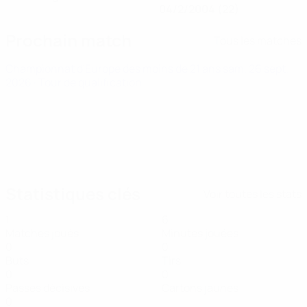
04/2/2004 (22)
Prochain match
Tous les matches
Championnat d'Europe des moins de 21 ans
sam. 26 sept.
2026
· Tour de qualification
Statistiques clés
Voir toutes les stats
1
6
Matches joués
Minutes jouées
0
0
Buts
Tirs
0
0
Passes décisives
Cartons jaunes
0