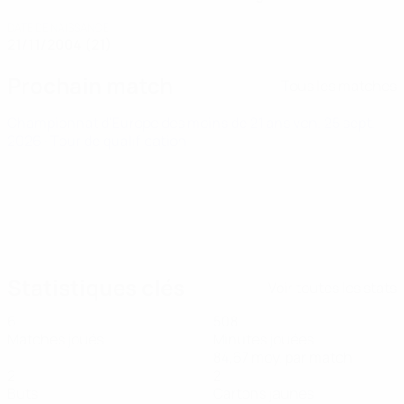
DATE DE NAISSANCE
21/11/2004 (21)
Prochain match
Tous les matches
Championnat d'Europe des moins de 21 ans
ven. 25 sept.
2026
· Tour de qualification
Statistiques clés
Voir toutes les stats
6
508
Matches joués
Minutes jouées
84,67 moy. par match
2
2
Buts
Cartons jaunes