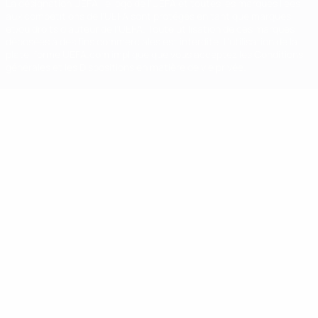
La désignation UEFA, le logo de l'UEFA et toutes les marques liées
aux compétitions de l'UEFA sont protégés en tant que marques
et/ou droits d'auteur de l'UEFA. Toute utilisation de ces marques
déposées à des fins commerciales est interdite. L'utilisation de la
plate-forme UEFA.com implique que vous acceptez les Conditions
générales et les Dispositions en matière de vie privée.