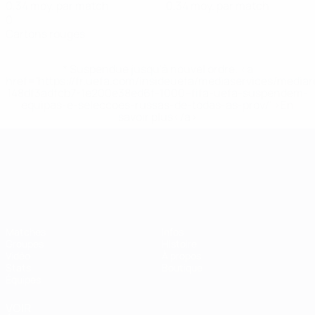
0,34 moy. par match
0,34 moy. par match
0
Cartons rouges
* Suspendue jusqu'à nouvel ordre. <a
href='https://fr.uefa.com/insideuefa/mediaservices/media
148df3adfcb7-1e200e38ed6f-1000--fifa-uefa-suspendem-
equipas-e-seleccoes-russas-de-todas-as-prov/' >En
savoir plus</a>
Championnat d'Europe des moi
Matches
Infos
Groupes
Histoire
Vidéo
À propos
Stats
Boutique
Équipes
VOIR