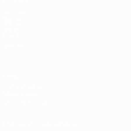
ÉGALEMENT
fr.UEFA.com
Fondation
UEFA pour
l'enfance
Boutique
LANGUES
Français
English
Français
Deutsch
Русский
Español
Italiano
Português
Vie privée
Conditions d'utilisation
Politique de cookies
Paramètres des cookies
© 1998-2026 UEFA. Tous droits réservés.