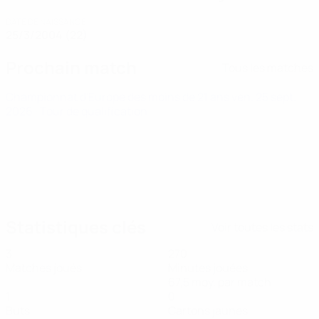
DATE DE NAISSANCE
25/3/2004 (22)
Prochain match
Tous les matches
Championnat d'Europe des moins de 21 ans
ven. 25 sept.
2026
· Tour de qualification
Statistiques clés
Voir toutes les stats
3
270
Matches joués
Minutes jouées
67,5 moy. par match
1
0
Buts
Cartons jaunes