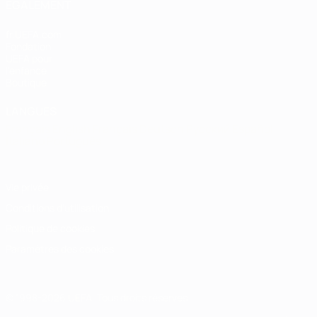
ÉGALEMENT
fr.UEFA.com
Fondation
UEFA pour
l'enfance
Boutique
LANGUES
Français
English
Français
Deutsch
Русский
Español
Italiano
Português
Vie privée
Conditions d'utilisation
Politique de cookies
Paramètres des cookies
© 1998-2026 UEFA. Tous droits réservés.