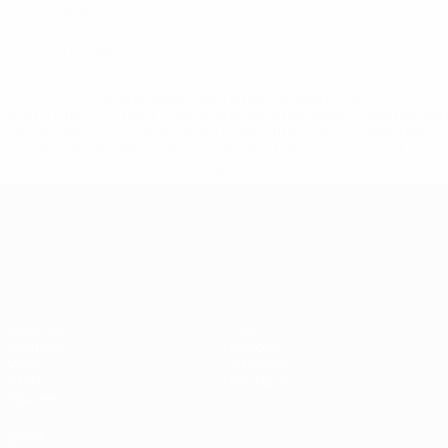
0,25 moy. par match
0
Cartons rouges
* Suspendue jusqu'à nouvel ordre. <a
href='https://fr.uefa.com/insideuefa/mediaservices/media
148df3adfcb7-1e200e38ed6f-1000--fifa-uefa-suspendem-
equipas-e-seleccoes-russas-de-todas-as-prov/' >En
savoir plus</a>
Championnat d'Europe des moi
Matches
Infos
Groupes
Histoire
Vidéo
À propos
Stats
Boutique
Équipes
VOIR