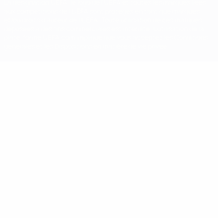
La désignation UEFA, le logo de l'UEFA et toutes les marques liées
aux compétitions de l'UEFA sont protégés en tant que marques
et/ou droits d'auteur de l'UEFA. Toute utilisation de ces marques
déposées à des fins commerciales est interdite. L'utilisation de la
plate-forme UEFA.com implique que vous acceptez les Conditions
générales et les Dispositions en matière de vie privée.