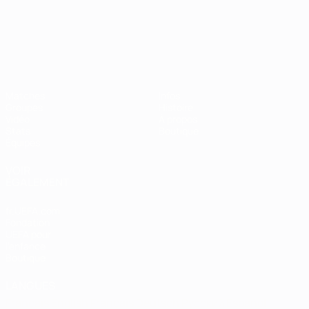
Championnat d'Europe des moi
Matches
Infos
Groupes
Histoire
Vidéo
À propos
Stats
Boutique
Équipes
VOIR
ÉGALEMENT
fr.UEFA.com
Fondation
UEFA pour
l'enfance
Boutique
LANGUES
Français
English
Français
Deutsch
Русский
Español