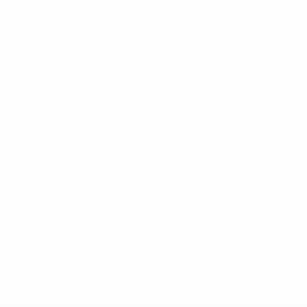
DATE DE NAISSANCE
18/6/2004 (22)
Prochain match
Tous les matches
Championnat d'Europe des moins de 21 ans
ven. 25 sept.
2026
· Tour de qualification
* Suspendue jusqu'à nouvel ordre. <a
href='https://fr.uefa.com/insideuefa/mediaservices/media
148df3adfcb7-1e200e38ed6f-1000--fifa-uefa-suspendem-
equipas-e-seleccoes-russas-de-todas-as-prov/' >En
savoir plus</a>