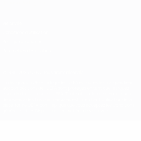
Italiano
Português
Vie privée
Conditions d'utilisation
Politique de cookies
Paramètres des cookies
© 1998-2026 UEFA. Tous droits réservés.
La désignation UEFA, le logo de l'UEFA et toutes les marques liées
aux compétitions de l'UEFA sont protégés en tant que marques
et/ou droits d'auteur de l'UEFA. Toute utilisation de ces marques
déposées à des fins commerciales est interdite. L'utilisation de la
plate-forme UEFA.com implique que vous acceptez les Conditions
générales et les Dispositions en matière de vie privée.