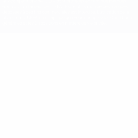
aux compétitions de l'UEFA sont protégés en tant que marques
et/ou droits d'auteur de l'UEFA. Toute utilisation de ces marques
déposées à des fins commerciales est interdite. L'utilisation de la
plate-forme UEFA.com implique que vous acceptez les Conditions
générales et les Dispositions en matière de vie privée.