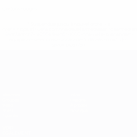
0
Cartons rouges
* Suspendue jusqu'à nouvel ordre. <a
href='https://fr.uefa.com/insideuefa/mediaservices/media
148df3adfcb7-1e200e38ed6f-1000--fifa-uefa-suspendem-
equipas-e-seleccoes-russas-de-todas-as-prov/' >En
savoir plus</a>
Championnat d'Europe des moi
Matches
Infos
Groupes
Histoire
Vidéo
À propos
Stats
Boutique
Équipes
VOIR
ÉGALEMENT