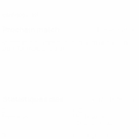
DATE DE NAISSANCE
09/8/2004 (22)
Prochain match
Tous les matches
Championnat d'Europe des moins de 21 ans
mar. 29 sept.
2026
· Tour de qualification
Statistiques clés
Voir toutes les stats
6
540
Matches joués
Minutes jouées
90 moy. par match
0
0
Buts
Cartons jaunes