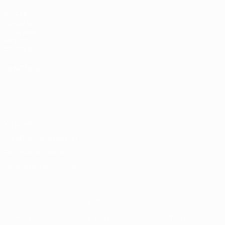
fr.UEFA.com
Fondation
UEFA pour
l'enfance
Boutique
LANGUES
Français
English
Français
Deutsch
Русский
Español
Italiano
Português
Vie privée
Conditions d'utilisation
Politique de cookies
Paramètres des cookies
© 1998-2026 UEFA. Tous droits réservés.
La désignation UEFA, le logo de l'UEFA et toutes les marques liées