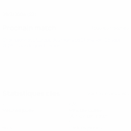
DATE DE NAISSANCE
29/3/2004 (22)
Prochain match
Tous les matches
Championnat d'Europe des moins de 21 ans
ven. 25 sept.
2026
· Tour de qualification
Statistiques clés
Voir toutes les stats
7
630
Matches joués
Minutes jouées
90 moy. par match
0
0
Buts
Cartons jaunes