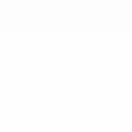
aux compétitions de l'UEFA sont protégés en tant que marques
et/ou droits d'auteur de l'UEFA. Toute utilisation de ces marques
déposées à des fins commerciales est interdite. L'utilisation de la
plate-forme UEFA.com implique que vous acceptez les Conditions
générales et les Dispositions en matière de vie privée.