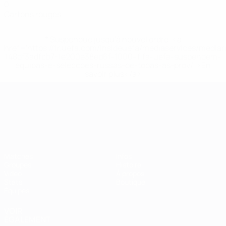
0
Cartons rouges
* Suspendue jusqu'à nouvel ordre. <a
href='https://fr.uefa.com/insideuefa/mediaservices/media
148df3adfcb7-1e200e38ed6f-1000--fifa-uefa-suspendem-
equipas-e-seleccoes-russas-de-todas-as-prov/' >En
savoir plus</a>
Championnat d'Europe des moi
Matches
Infos
Groupes
Histoire
Vidéo
À propos
Stats
Boutique
Équipes
VOIR
ÉGALEMENT