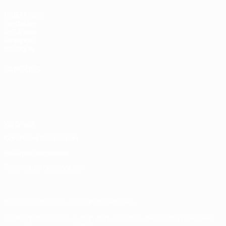
fr.UEFA.com
Fondation
UEFA pour
l'enfance
Boutique
LANGUES
Français
English
Français
Deutsch
Русский
Español
Italiano
Português
Vie privée
Conditions d'utilisation
Politique de cookies
Paramètres des cookies
© 1998-2026 UEFA. Tous droits réservés.
La désignation UEFA, le logo de l'UEFA et toutes les marques liées