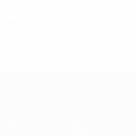
0
0
Cartons jaunes
Cartons rouges
Défense
* Suspendue jusqu'à nouvel ordre. <a
href='https://fr.uefa.com/insideuefa/mediaservices/media
148df3adfcb7-1e200e38ed6f-1000--fifa-uefa-suspendem-
equipas-e-seleccoes-russas-de-todas-as-prov/' >En
savoir plus</a>
Championnat d'Europe des moi
Matches
Infos
Groupes
Histoire
Vidéo
À propos
Stats
Boutique