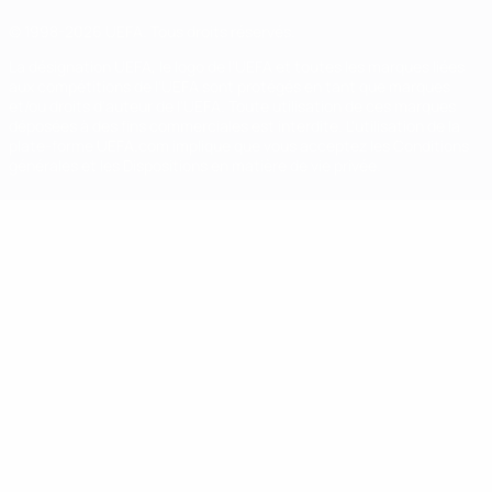
© 1998-2026 UEFA. Tous droits réservés.
La désignation UEFA, le logo de l'UEFA et toutes les marques liées
aux compétitions de l'UEFA sont protégés en tant que marques
et/ou droits d'auteur de l'UEFA. Toute utilisation de ces marques
déposées à des fins commerciales est interdite. L'utilisation de la
plate-forme UEFA.com implique que vous acceptez les Conditions
générales et les Dispositions en matière de vie privée.