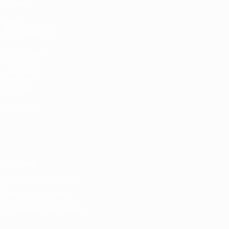
Équipes
VOIR
ÉGALEMENT
fr.UEFA.com
Fondation
UEFA pour
l'enfance
Boutique
LANGUES
Français
English
Français
Deutsch
Русский
Español
Italiano
Português
Vie privée
Conditions d'utilisation
Politique de cookies
Paramètres des cookies