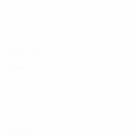
Matches joués
Minutes jouées
27 moy. par match
0
1
Buts
Passes décisives
0,25 moy. par match
0
0
Cartons jaunes
Cartons rouges
Distribution
Attaque
Discipline