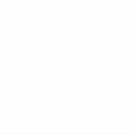
* Suspendue jusqu'à nouvel ordre. <a
href='https://fr.uefa.com/insideuefa/mediaservices/media
148df3adfcb7-1e200e38ed6f-1000--fifa-uefa-suspendem-
equipas-e-seleccoes-russas-de-todas-as-prov/' >En
savoir plus</a>