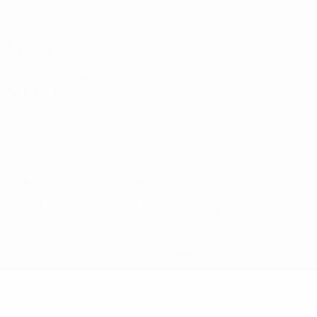
Italiano
Português
Vie privée
Conditions d'utilisation
Politique de cookies
Paramètres des cookies
© 1998-2026 UEFA. Tous droits réservés.
La désignation UEFA, le logo de l'UEFA et toutes les marques liées
aux compétitions de l'UEFA sont protégés en tant que marques
et/ou droits d'auteur de l'UEFA. Toute utilisation de ces marques
déposées à des fins commerciales est interdite. L'utilisation de la
plate-forme UEFA.com implique que vous acceptez les Conditions
générales et les Dispositions en matière de vie privée.