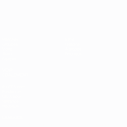
Championnat d'Europe des moi
Matches
Infos
Groupes
Histoire
Vidéo
À propos
Stats
Boutique
Équipes
VOIR
ÉGALEMENT
fr.UEFA.com
Fondation
UEFA pour
l'enfance
Boutique
LANGUES
Français
English
Français
Deutsch
Русский
Español