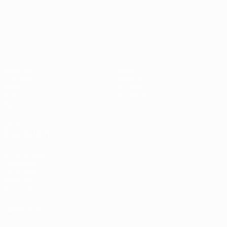
Championnat d'Europe des moi
Matches
Infos
Groupes
Histoire
Vidéo
À propos
Stats
Boutique
Équipes
VOIR
ÉGALEMENT
fr.UEFA.com
Fondation
UEFA pour
l'enfance
Boutique
LANGUES
Français
English
Français
Deutsch
Русский
Español