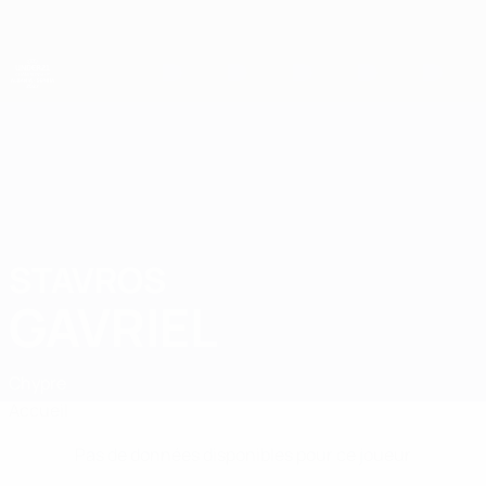
Passer
au
contenu
principal
Championnat d'Europe des moins de 21 ans
STAVROS
Stavros Gavriel Stats
GAVRIEL
Chypre
Accueil
Pas de données disponibles pour ce joueur