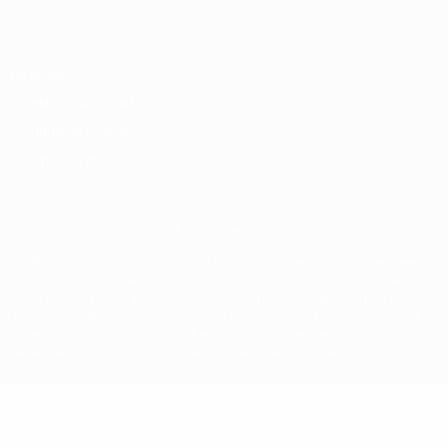
Italiano
Português
Vie privée
Conditions d'utilisation
Politique de cookies
Paramètres des cookies
© 1998-2026 UEFA. Tous droits réservés.
La désignation UEFA, le logo de l'UEFA et toutes les marques liées
aux compétitions de l'UEFA sont protégés en tant que marques
et/ou droits d'auteur de l'UEFA. Toute utilisation de ces marques
déposées à des fins commerciales est interdite. L'utilisation de la
plate-forme UEFA.com implique que vous acceptez les Conditions
générales et les Dispositions en matière de vie privée.