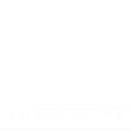
* Suspendue jusqu'à nouvel ordre. <a
href='https://fr.uefa.com/insideuefa/mediaservices/media
148df3adfcb7-1e200e38ed6f-1000--fifa-uefa-suspendem-
equipas-e-seleccoes-russas-de-todas-as-prov/' >En
savoir plus</a>