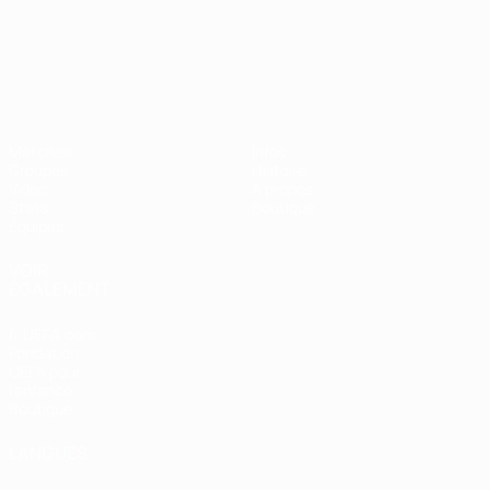
Championnat d'Europe des moi
Matches
Infos
Groupes
Histoire
Vidéo
À propos
Stats
Boutique
Équipes
VOIR
ÉGALEMENT
fr.UEFA.com
Fondation
UEFA pour
l'enfance
Boutique
LANGUES
Français
English
Français
Deutsch
Русский
Español