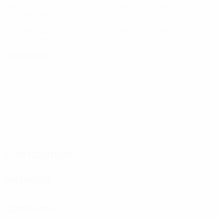
Buts
Buts concédés
0,58 moy. par match
1,43 moy. par match
15
0
Cartons jaunes
Cartons rouges
2,15 moy. par match
Attaque
Distribution
Défense
Gardiens