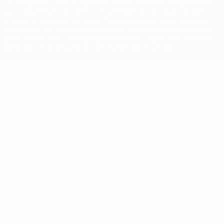
La désignation UEFA, le logo de l'UEFA et toutes les marques liées
aux compétitions de l'UEFA sont protégés en tant que marques
et/ou droits d'auteur de l'UEFA. Toute utilisation de ces marques
déposées à des fins commerciales est interdite. L'utilisation de la
plate-forme UEFA.com implique que vous acceptez les Conditions
générales et les Dispositions en matière de vie privée.