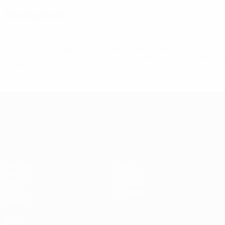
Discipline
* Suspendue jusqu'à nouvel ordre. <a
href='https://fr.uefa.com/insideuefa/mediaservices/media
148df3adfcb7-1e200e38ed6f-1000--fifa-uefa-suspendem-
equipas-e-seleccoes-russas-de-todas-as-prov/' >En
savoir plus</a>
Championnat d'Europe des moi
Matches
Infos
Groupes
Histoire
Vidéo
À propos
Stats
Boutique
Équipes
VOIR