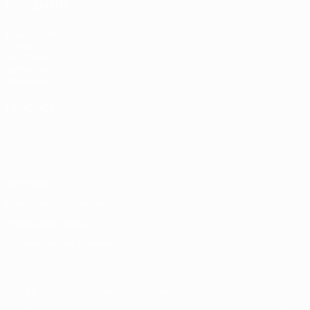
ÉGALEMENT
fr.UEFA.com
Fondation
UEFA pour
l'enfance
Boutique
LANGUES
Français
English
Français
Deutsch
Русский
Español
Italiano
Português
Vie privée
Conditions d'utilisation
Politique de cookies
Paramètres des cookies
© 1998-2026 UEFA. Tous droits réservés.