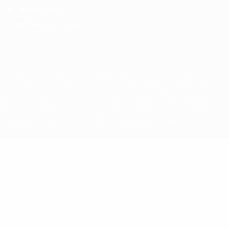
Politique de cookies
Paramètres des cookies
© 1998-2026 UEFA. Tous droits réservés.
La désignation UEFA, le logo de l'UEFA et toutes les marques liées
aux compétitions de l'UEFA sont protégés en tant que marques
et/ou droits d'auteur de l'UEFA. Toute utilisation de ces marques
déposées à des fins commerciales est interdite. L'utilisation de la
plate-forme UEFA.com implique que vous acceptez les Conditions
générales et les Dispositions en matière de vie privée.