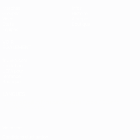
Matches
Infos
Groupes
Histoire
Vidéo
À propos
Stats
Boutique
Équipes
VOIR
ÉGALEMENT
fr.UEFA.com
Fondation
UEFA pour
l'enfance
Boutique
LANGUES
Français
English
Français
Deutsch
Русский
Español
Italiano
Português
Vie privée
Conditions d'utilisation