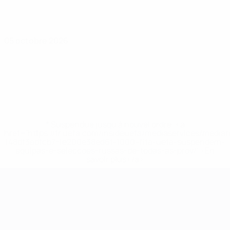
05 octobre 2026
* Suspendue jusqu'à nouvel ordre. <a
href='https://fr.uefa.com/insideuefa/mediaservices/media
148df3adfcb7-1e200e38ed6f-1000--fifa-uefa-suspendem-
equipas-e-seleccoes-russas-de-todas-as-prov/' >En
savoir plus</a>
Championnat d'Europe des moi