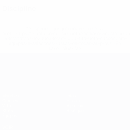
Discipline
* Suspendue jusqu'à nouvel ordre. <a
href='https://fr.uefa.com/insideuefa/mediaservices/media
148df3adfcb7-1e200e38ed6f-1000--fifa-uefa-suspendem-
equipas-e-seleccoes-russas-de-todas-as-prov/' >En
savoir plus</a>
Championnat d'Europe des moi
Matches
Infos
Groupes
Histoire
Vidéo
À propos
Stats
Boutique
Équipes
VOIR