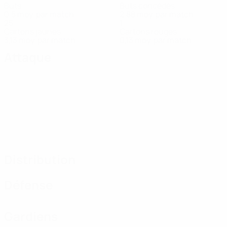
Buts
Buts concédés
0,5 moy. par match
2,88 moy. par match
25
1
Cartons jaunes
Cartons rouges
3,13 moy. par match
0,13 moy. par match
Attaque
Distribution
Défense
Gardiens