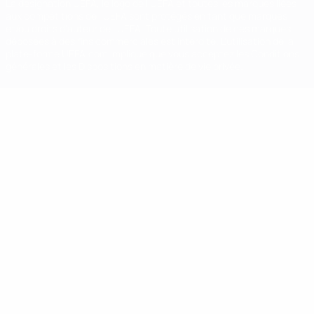
La désignation UEFA, le logo de l'UEFA et toutes les marques liées
aux compétitions de l'UEFA sont protégés en tant que marques
et/ou droits d'auteur de l'UEFA. Toute utilisation de ces marques
déposées à des fins commerciales est interdite. L'utilisation de la
plate-forme UEFA.com implique que vous acceptez les Conditions
générales et les Dispositions en matière de vie privée.