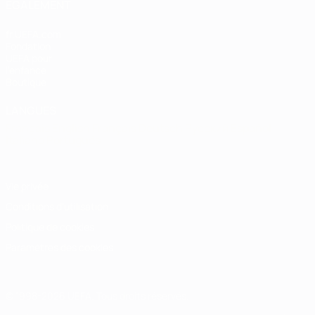
ÉGALEMENT
fr.UEFA.com
Fondation
UEFA pour
l'enfance
Boutique
LANGUES
Français
English
Français
Deutsch
Русский
Español
Italiano
Português
Vie privée
Conditions d'utilisation
Politique de cookies
Paramètres des cookies
© 1998-2026 UEFA. Tous droits réservés.