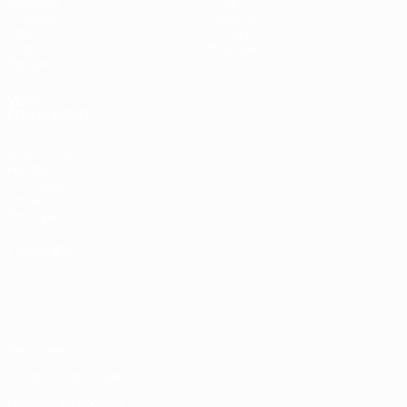
Matches
Infos
Groupes
Histoire
Vidéo
À propos
Stats
Boutique
Équipes
VOIR
ÉGALEMENT
fr.UEFA.com
Fondation
UEFA pour
l'enfance
Boutique
LANGUES
Français
English
Français
Deutsch
Русский
Español
Italiano
Português
Vie privée
Conditions d'utilisation
Politique de cookies