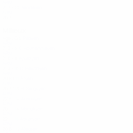
ARM
21
3
-
Bandikian
23
ARM
20
3
-
Milieux
Âge
J
G
Piloyan
6
ARM
21
2
-
K. Hovhannisyan
6
ARM
21
6
-
Ayvazyan
8
ARM
21
2
-
D. Hakobyan
10
ARM
20
8
1
Afyan
11
ARM
20
7
1
H. Sargsyan
13
ARM
22
8
-
Arakelyan
14
ARM
20
-
-
Manukyan
14
ARM
22
-
-
Askaryan
15
ARM
20
6
-
Aleqyan
17