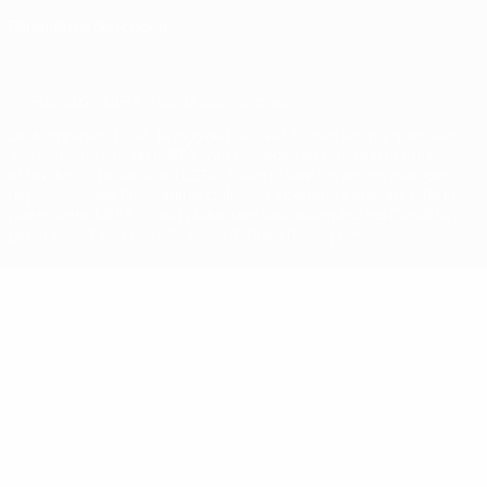
Paramètres des cookies
© 1998-2026 UEFA. Tous droits réservés.
La désignation UEFA, le logo de l'UEFA et toutes les marques liées
aux compétitions de l'UEFA sont protégés en tant que marques
et/ou droits d'auteur de l'UEFA. Toute utilisation de ces marques
déposées à des fins commerciales est interdite. L'utilisation de la
plate-forme UEFA.com implique que vous acceptez les Conditions
générales et les Dispositions en matière de vie privée.