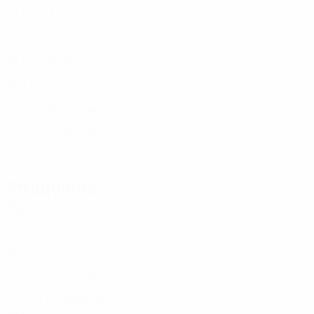
ARM
20
1
-
Tsarukyan
19
ARM
20
6
-
Janoyan
20
ARM
20
1
-
N. Hovhannisyan
21
ARM
20
7
1
Tarloyan
22
ARM
21
8
-
Bashoyan
22
ARM
20
-
-
Kirakosian
23
ARM
20
4
-
Attaquants
Âge
J
G
M. Hakobyan
7
ARM
22
7
-
Finn
9
ARM
18
2
-
Eloyan
9
ARM
22
6
-
Sukiasyan
15
ARM
21
1
-
E. Vardanyan
18
ARM