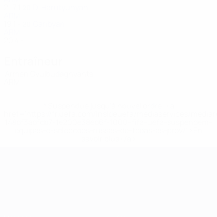
21
7
1
D. Harutyunyan
20
ARM
19
1
-
Garibyan
20
ARM
20
4
-
Entraîneur
Armen Gyulbudaghyants
ARM
* Suspendue jusqu'à nouvel ordre. <a
href='https://fr.uefa.com/insideuefa/mediaservices/media
148df3adfcb7-1e200e38ed6f-1000--fifa-uefa-suspendem-
equipas-e-seleccoes-russas-de-todas-as-prov/' >En
savoir plus</a>
Championnat d'Europe des moi