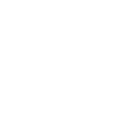
ARM
22
6
18
Ghazaryan
12
ARM
19
1
2
Davtyan
16
ARM
21
1
2
Défenseurs
Âge
J
G
Arutiunian
2
ARM
20
1
-
Aslanyan
2
ARM
21
1
-
A. Hakobyan
3
ARM
20
4
-
Khachatryan
3
ARM
20
-
-
Hakobyan
3
ARM
18
-
-
Kankanyan
3
ARM
22
-
-
Avetisyan
4
ARM
21
5
-
Manukyan
5
ARM
20
8
-
Krmzian
14