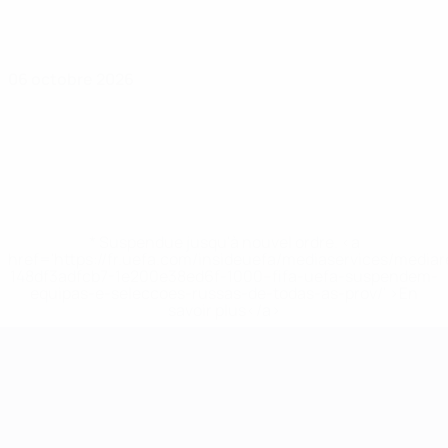
06 octobre 2026
* Suspendue jusqu'à nouvel ordre. <a
href='https://fr.uefa.com/insideuefa/mediaservices/media
148df3adfcb7-1e200e38ed6f-1000--fifa-uefa-suspendem-
equipas-e-seleccoes-russas-de-todas-as-prov/' >En
savoir plus</a>
Championnat d'Europe des moi