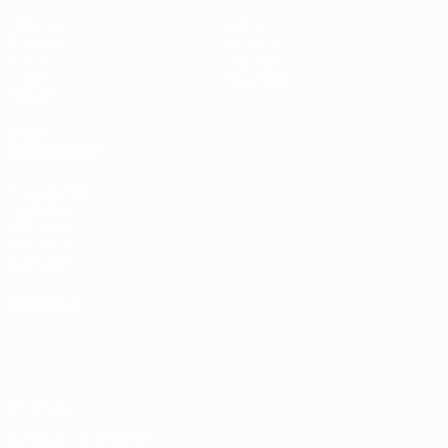
Matches
Infos
Groupes
Histoire
Vidéo
À propos
Stats
Boutique
Équipes
VOIR
ÉGALEMENT
fr.UEFA.com
Fondation
UEFA pour
l'enfance
Boutique
LANGUES
Français
English
Français
Deutsch
Русский
Español
Italiano
Português
Vie privée
Conditions d'utilisation