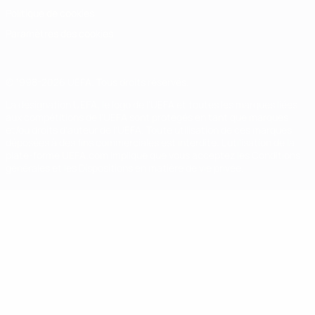
Politique de cookies
Paramètres des cookies
© 1998-2026 UEFA. Tous droits réservés.
La désignation UEFA, le logo de l'UEFA et toutes les marques liées
aux compétitions de l'UEFA sont protégés en tant que marques
et/ou droits d'auteur de l'UEFA. Toute utilisation de ces marques
déposées à des fins commerciales est interdite. L'utilisation de la
plate-forme UEFA.com implique que vous acceptez les Conditions
générales et les Dispositions en matière de vie privée.