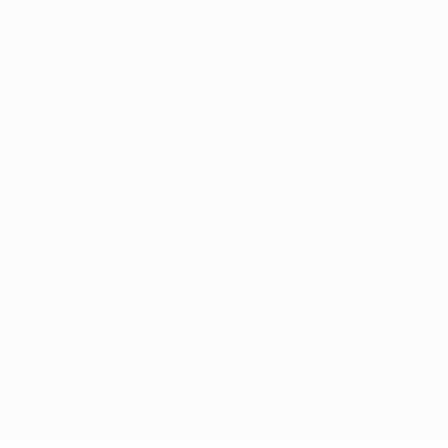
LANGUES
Français
English
Français
Deutsch
Русский
Español
Italiano
Português
Vie privée
Conditions d'utilisation
Politique de cookies
Paramètres des cookies
© 1998-2026 UEFA. Tous droits réservés.
La désignation UEFA, le logo de l'UEFA et toutes les marques liées
aux compétitions de l'UEFA sont protégés en tant que marques
et/ou droits d'auteur de l'UEFA. Toute utilisation de ces marques
déposées à des fins commerciales est interdite. L'utilisation de la
plate-forme UEFA.com implique que vous acceptez les Conditions
générales et les Dispositions en matière de vie privée.