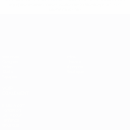
equipas-e-seleccoes-russas-de-todas-as-prov/' >En
savoir plus</a>
Championnat d'Europe des moi
Matches
Infos
Groupes
Histoire
Vidéo
À propos
Stats
Boutique
Équipes
VOIR
ÉGALEMENT
fr.UEFA.com
Fondation
UEFA pour
l'enfance
Boutique