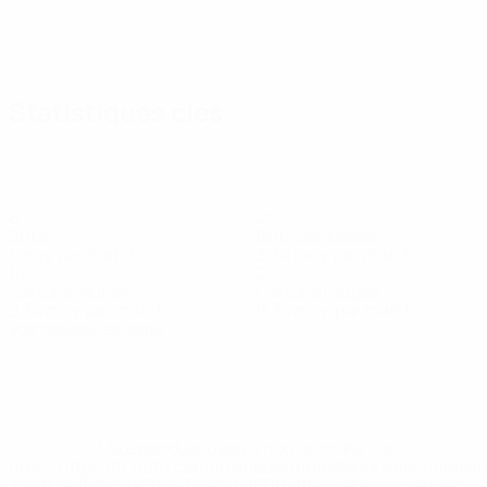
Statistiques clés
6
20
Buts
Buts concédés
1 moy. par match
3,34 moy. par match
14
2
Cartons jaunes
Cartons rouges
2,34 moy. par match
0,34 moy. par match
Voir toutes les stats
Effectif
A. Harris
A.
Agius
Andrews
Armstrong
Ashfield
Ashford
B
Défenseur
Milieu
Milieu
Gardien
Milieu
Milieu
G
Williams
Défenseur
* Suspendue jusqu'à nouvel ordre. <a
href='https://fr.uefa.com/insideuefa/mediaservices/media
148df3adfcb7-1e200e38ed6f-1000--fifa-uefa-suspendem-