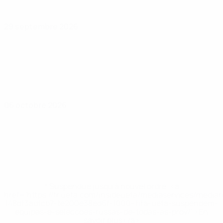
29 septembre 2026
06 octobre 2026
* Suspendue jusqu'à nouvel ordre. <a
href='https://fr.uefa.com/insideuefa/mediaservices/media
148df3adfcb7-1e200e38ed6f-1000--fifa-uefa-suspendem-
equipas-e-seleccoes-russas-de-todas-as-prov/' >En
savoir plus</a>