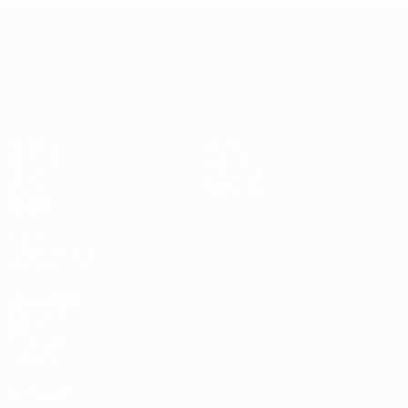
Championnat d'Europe des moi
Matches
Infos
Groupes
Histoire
Vidéo
À propos
Stats
Boutique
Équipes
VOIR
ÉGALEMENT
fr.UEFA.com
Fondation
UEFA pour
l'enfance
Boutique
LANGUES