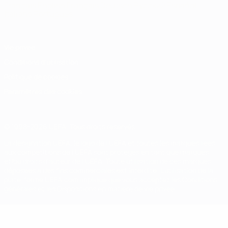
Français
English
Français
Deutsch
Русский
Español
Italiano
Português
Vie privée
Conditions d'utilisation
Politique de cookies
Paramètres des cookies
© 1998-2026 UEFA. Tous droits réservés.
La désignation UEFA, le logo de l'UEFA et toutes les marques liées
aux compétitions de l'UEFA sont protégés en tant que marques
et/ou droits d'auteur de l'UEFA. Toute utilisation de ces marques
déposées à des fins commerciales est interdite. L'utilisation de la
plate-forme UEFA.com implique que vous acceptez les Conditions
générales et les Dispositions en matière de vie privée.