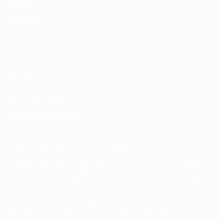
Boutique
LANGUES
Français
English
Français
Deutsch
Русский
Español
Italiano
Português
Vie privée
Conditions d'utilisation
Politique de cookies
Paramètres des cookies
© 1998-2026 UEFA. Tous droits réservés.
La désignation UEFA, le logo de l'UEFA et toutes les marques liées
aux compétitions de l'UEFA sont protégés en tant que marques
et/ou droits d'auteur de l'UEFA. Toute utilisation de ces marques
déposées à des fins commerciales est interdite. L'utilisation de la
plate-forme UEFA.com implique que vous acceptez les Conditions
générales et les Dispositions en matière de vie privée.