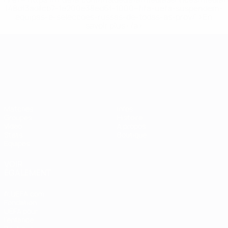
148df3adfcb7-1e200e38ed6f-1000--fifa-uefa-suspendem-
equipas-e-seleccoes-russas-de-todas-as-prov/' >En
savoir plus</a>
Championnat d'Europe des moi
Matches
Infos
Groupes
Histoire
Vidéo
À propos
Stats
Boutique
Équipes
VOIR
ÉGALEMENT
fr.UEFA.com
Fondation
UEFA pour
l'enfance