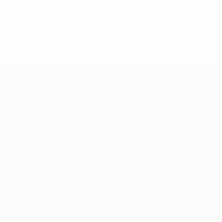
Discipline
* Suspendue jusqu'à nouvel ordre. <a href='https://fr
equ
Championnat d'Europe des moi
Matches
Groupes
Vidéo
Stats
Équipes
VOIR ÉGALEMENT
fr.UEFA.com
Fondation UEFA pour l'enfance