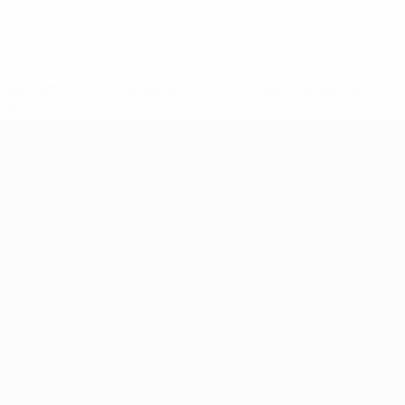
2-148df3adfcb7-1e200e38ed6f-1000--fifa-uefa-suspendem-
</a>