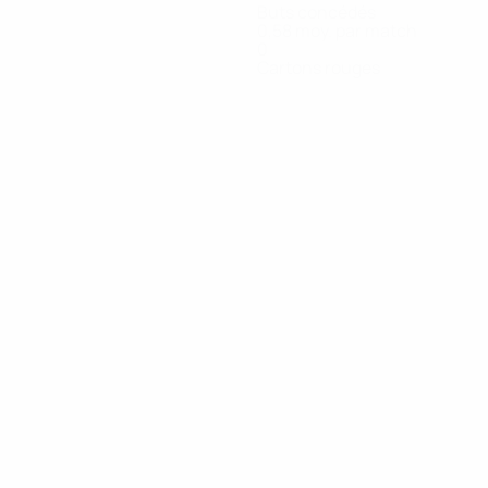
Buts concédés
0,58 moy. par match
0
Cartons rouges