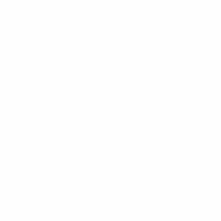
Buts
3 moy. par match
15
Cartons jaunes
2,15 moy. par match
Attaque
Distribution
Défense
Gardiens