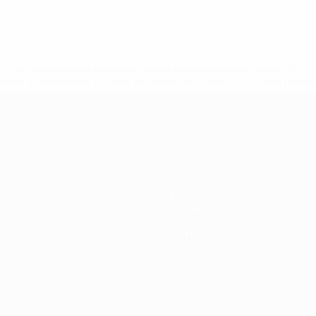
.uefa.com/insideuefa/mediaservices/mediareleases/news/027
ipas-e-seleccoes-russas-de-todas-as-prov/' >En savoir plus
ns de 21 ans
Infos
Histoire
À propos
Boutique