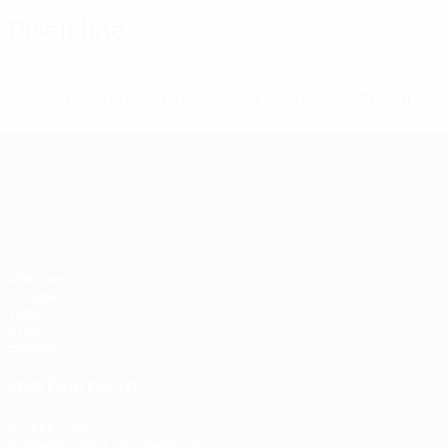
Discipline
* Suspendue jusqu'à nouvel ordre. <a href='https://fr
equ
Championnat d'Europe des moi
Matches
Groupes
Vidéo
Stats
Équipes
VOIR ÉGALEMENT
fr.UEFA.com
Fondation UEFA pour l'enfance