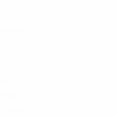
Buts
3,72 moy. par match
9
Cartons jaunes
1,29 moy. par match
Attaque
Distribution
Défense
Gardiens