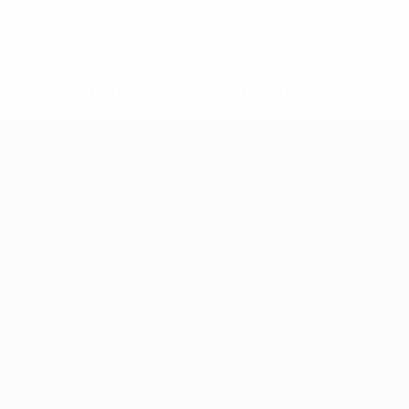
2-148df3adfcb7-1e200e38ed6f-1000--fifa-uefa-suspendem-
</a>