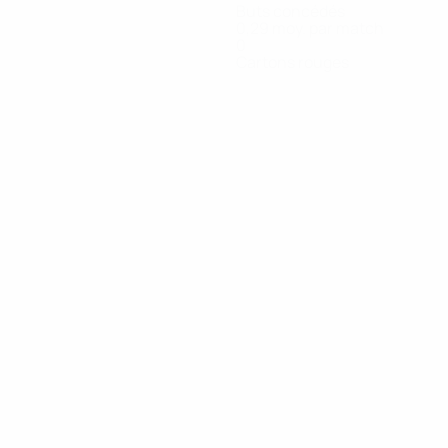
Buts concédés
0,29 moy. par match
0
Cartons rouges