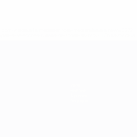
.uefa.com/insideuefa/mediaservices/mediareleases/news/027
ipas-e-seleccoes-russas-de-todas-as-prov/' >En savoir plus
ns de 21 ans
Infos
Histoire
À propos
Boutique