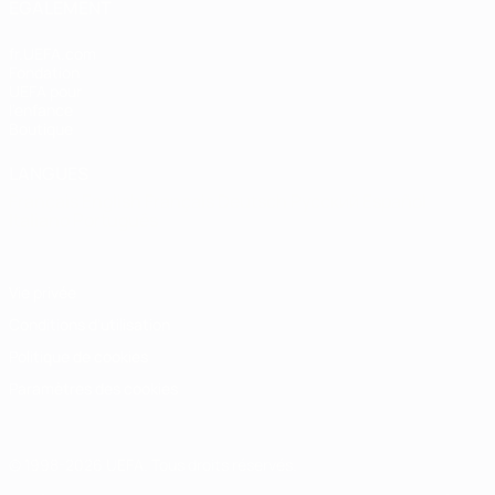
ÉGALEMENT
fr.UEFA.com
Fondation
UEFA pour
l'enfance
Boutique
LANGUES
Français
English
Français
Deutsch
Русский
Español
Italiano
Português
Vie privée
Conditions d'utilisation
Politique de cookies
Paramètres des cookies
© 1998-2026 UEFA. Tous droits réservés.