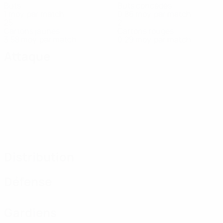
Buts
Buts concédés
1 moy. par match
0,86 moy. par match
25
2
Cartons jaunes
Cartons rouges
3,58 moy. par match
0,29 moy. par match
Attaque
Distribution
Défense
Gardiens