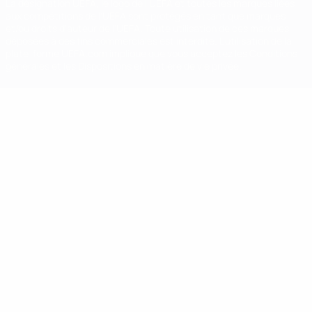
La désignation UEFA, le logo de l'UEFA et toutes les marques liées
aux compétitions de l'UEFA sont protégés en tant que marques
et/ou droits d'auteur de l'UEFA. Toute utilisation de ces marques
déposées à des fins commerciales est interdite. L'utilisation de la
plate-forme UEFA.com implique que vous acceptez les Conditions
générales et les Dispositions en matière de vie privée.