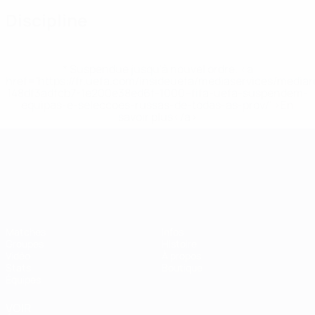
Discipline
* Suspendue jusqu'à nouvel ordre. <a
href='https://fr.uefa.com/insideuefa/mediaservices/media
148df3adfcb7-1e200e38ed6f-1000--fifa-uefa-suspendem-
equipas-e-seleccoes-russas-de-todas-as-prov/' >En
savoir plus</a>
Championnat d'Europe des moi
Matches
Infos
Groupes
Histoire
Vidéo
À propos
Stats
Boutique
Équipes
VOIR