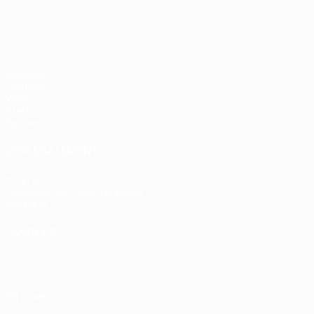
Matches
Groupes
Vidéo
Stats
Équipes
VOIR ÉGALEMENT
fr.UEFA.com
Fondation UEFA pour l'enfance
Boutique
LANGUES
Français
English
Français
Deutsch
Русский
Español
Italiano
Vie privée