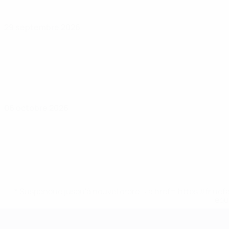
29 septembre 2026
06 octobre 2026
* Suspendue jusqu'à nouvel ordre. <a href='https://fr
equ
Championnat d'Europe des moi