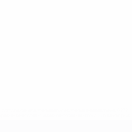
.uefa.com/insideuefa/mediaservices/mediareleases/news/027
ipas-e-seleccoes-russas-de-todas-as-prov/' >En savoir plus
ns de 21 ans