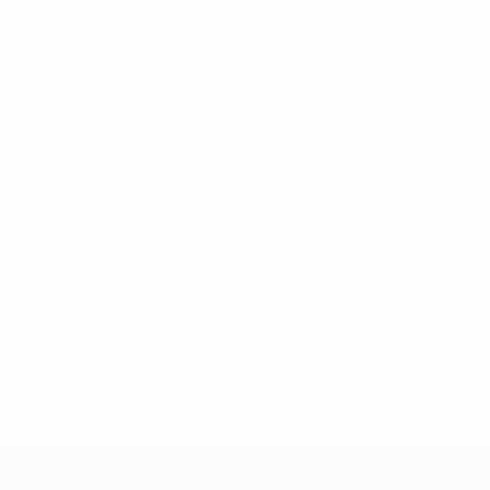
2-148df3adfcb7-1e200e38ed6f-1000--fifa-uefa-suspendem-
</a>