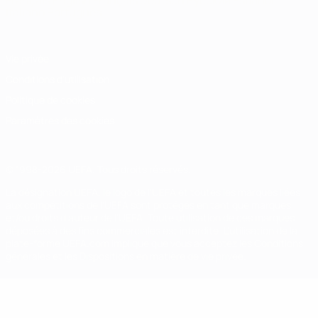
Français
English
Français
Deutsch
Русский
Español
Italiano
Português
Vie privée
Conditions d'utilisation
Politique de cookies
Paramètres des cookies
© 1998-2026 UEFA. Tous droits réservés.
La désignation UEFA, le logo de l'UEFA et toutes les marques liées
aux compétitions de l'UEFA sont protégés en tant que marques
et/ou droits d'auteur de l'UEFA. Toute utilisation de ces marques
déposées à des fins commerciales est interdite. L'utilisation de la
plate-forme UEFA.com implique que vous acceptez les Conditions
générales et les Dispositions en matière de vie privée.