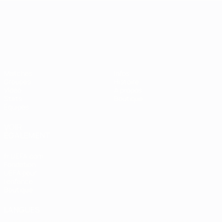
Championnat d'Europe des moi
Matches
Infos
Groupes
Histoire
Vidéo
À propos
Stats
Boutique
Équipes
VOIR
ÉGALEMENT
fr.UEFA.com
Fondation
UEFA pour
l'enfance
Boutique
LANGUES