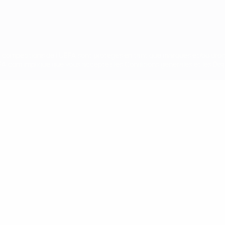
ux compétitions de l'UEFA sont protégés en tant que marques et/ou droi
EFA.com implique que vous acceptez les Conditions générales et les Disp