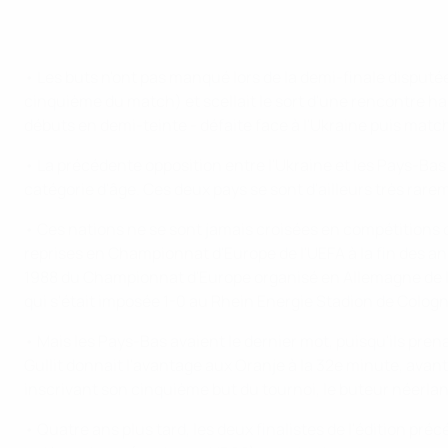
• Les buts n'ont pas manqué lors de la demi-finale disputée
cinquième du match) et scellait le sort d'une rencontre ha
débuts en demi-teinte - défaite face à l'Ukraine puis match 
• La précédente opposition entre l'Ukraine et les Pays-Bas
catégorie d'âge. Ces deux pays se sont d'ailleurs très rare
• Ces nations ne se sont jamais croisées en compétitions of
reprises en Championnat d'Europe de l'UEFA à la fin des a
1988 du Championnat d'Europe organisé en Allemagne de l'O
qui s'était imposée 1-0 au Rhein Energie Stadion de Cologn
• Mais les Pays-Bas avaient le dernier mot, puisqu'ils pre
Gullit donnait l'avantage aux Oranje à la 32e minute, avan
inscrivant son cinquième but du tournoi, le buteur néerla
• Quatre ans plus tard, les deux finalistes de l'édition pr