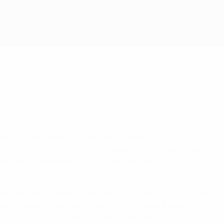
ne espère rééditer sa performance en finale.
aine espère rééditer sa performance en finale à l'Estádio
Portugal : l'UEFA EURO 2004™ avait ainsi vu les outsiders
 penchent également en faveur des Néerlandais, et
hampionnat d'Europe Espoirs, malgré la réduction du score
e même les demi-finales en remportant le Groupe B grâce à un
aux tirs au but (5-4) après 120 minutes sans but.