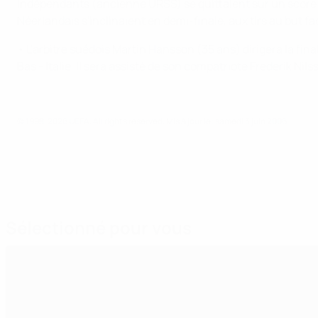
Indépendants (ancienne URSS) se quittaient sur un score n
Néerlandais s'inclinaient en demi-finale, aux tirs au but 
• L'arbitre suédois Martin Hansson (35 ans) dirigera la f
Bas - Italie. Il sera assisté de son compatriote Frederik Ni
© 1998-2026 UEFA. All rights reserved.
Mis à jour le: samedi 3 juin 2006
Sélectionné pour vous