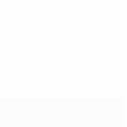
IS ne passait pas la première phase, tandis que les
ion lors des matches Portugal - Serbie-Montenegro et Pays-
sera le quatrième arbitre.