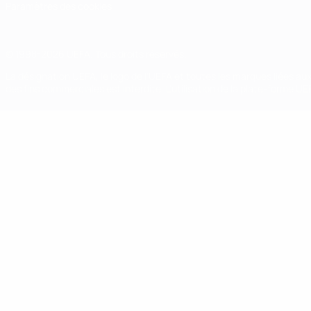
Paramètres des cookies
© 1998-2026 UEFA. Tous droits réservés.
La désignation UEFA, le logo de l'UEFA et toutes les marques liées a
des fins commerciales est interdite. L'utilisation de la plate-forme U