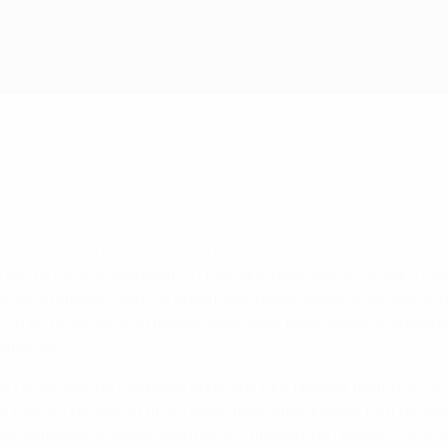
oirs en s'imposant 2-1 face aux Pays-Bas, l'Ukrai
de l'UEFA en s'imposant 2-1 face aux Pays-Bas le 24 mai, l'Ukr
 sans rappeler celui de la dernière phase finale organisée au 
r 1-0 en finale face au même adversaire. Mais certains signes
ationale.
ux Ukrainiens de s'imposer pour leur tout premier match de C
uite face au tenant du titre, l'Italie, mais atteignaient tout d
ne éliminait la Serbie-Monténgro, finaliste de l'édition 2004, 