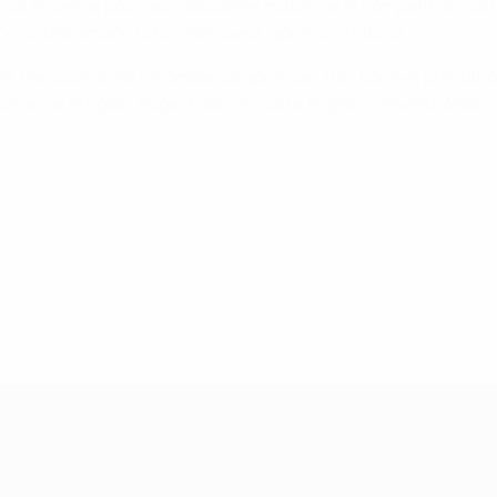
ul et vierge pour leur deuxième match de la compétition. La C
face au Danemark, futur vainqueur, après un nul 2-2.
inale. Hansson a été récompensé après ses très bonnes prestat
lsson et de l'Anglais Roger East. Un autre Anglais, Howard Webb, 