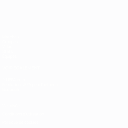
Matches
Groupes
Vidéo
Stats
Équipes
VOIR ÉGALEMENT
fr.UEFA.com
Fondation UEFA pour l'enfance
Boutique
Vie privée
Conditions d'utilisation
Politique de cookies