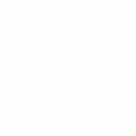
 par la formation de Foppe de Haan face aux favoris français. Ni
letante. Cette victoire s'inscrivait parfaitement dans la cont
nul face au Danemark -, le but tardif de Daniël de Ridder face à
 à l'Estádio Municipal d'Agueda – en ouverture du Groupe B – é
ment rencontrés, tant depuis l'indépendance de l'Ukraine qu'à 
ficielles des moins de 17 ou 19 ans. Mais la sélection principal
nnées 1980 et au début des années 1990. Ces deux formations s
uest. Le sélectionneur actuel des Espoirs ukrainiens, Olexiy 
e grâce à un but de Vassili Rats (52e minute).
naient leur revanche sur les Russes en finale à Olympiastadio
t que Marco van Basten ne double la mise neuf après la reprise
ndais permettait à son pays de remporter son seul trophée inte
écédente se retrouvaient dans le Groupe B de l'EURO '92. A Göte