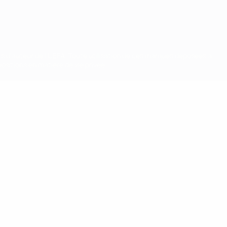
ts d'auteur de l'UEFA. Toute utilisation de ces marques déposées à
ositions en matière de vie privée.