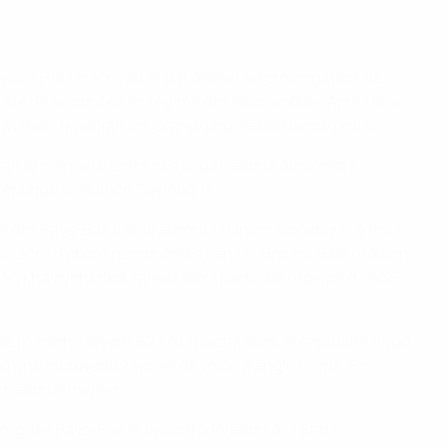
cky Hofs inscrivait le but décisif en prolongation (le
inuité de la montée en régime des Néerlandais. Après des
 l'Italie qualifiait les Oranje pour la deuxième phase.
tait la première entre ces deux nations dans cette
l'époque de l'Union Soviétique.
e des Pays-Bas a déjà affronté l'Union Soviétique à trois
e sont d'abord rencontrées dans le Groupe B de l'édition
Mykhaylychenko, faisait alors partie de l'équipe d'URSS
n de Munich. Devant 62 770 spectateurs, le capitaine Ruud
 d'une incroyable reprise de volée à angle fermé. En
rnational majeur.
borg, les Pays-Bas et la Confédération des Etats