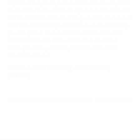
impressionner par ce premier contact avec une phase
finale de ce niveau et a encore plus d'un atout dans sa
manche. C'est toutefois Luirink qui avait le dernier mot
de la tête dans le temps additionnel - mais c'était trop
peu et trop tard. Un autre match difficile attend les
Ukrainiens dans ce même stade vendredi contre
l'Italie, pendant que les Pays-Bas affronteront le
Danemark à Aveiro.
Homme du Match Carlsberg : Artem Milevskiy
(Ukraine)
© 1998-2026 UEFA. All rights reserved.
Mis à jour le: mercredi 27 mars 2013