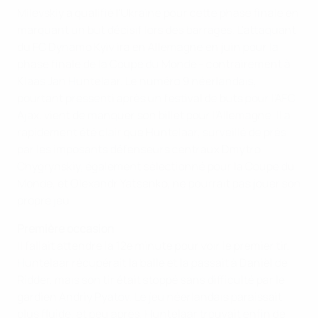
Milevskiy a qualifié l'Ukraine pour cette phase finale en
marquant un but décisif lors des barrages. L'attaquant
du FC Dynamo Kyiv ira en Allemagne en juin pour la
phase finale de la Coupe du Monde - contrairement à
Klaas Jan Huntelaar. Le numéro 9 néerlandais,
pourtant pressenti après un festival de buts pour l'AFC
Ajax, vient de manquer son billet pour l'Allemagne. Il a
rapidement été clair que Huntelaar, surveillé de près
par les imposants défenseurs centraux Dmytro
Chygrynskiy, également sélectionné pour la Coupe du
Monde, et Olexandr Yatsenko, ne pourrait pas jouer son
propre jeu.
Première occasion
Il fallait attendre la 12e minute pour voir le premier tir.
Huntelaar récupérait la balle et la passait à Daniël de
Ridder, mais son tir était stoppé sans difficulté par le
gardien Andriy Pyatov. Le jeu néerlandais paraissait
plus fluide, et peu après, Huntelaar trouvait enfin de