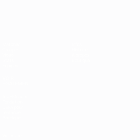
Championnat d'Europe des moi
Matches
Infos
Groupes
Histoire
Vidéo
À propos
Stats
Boutique
Équipes
VOIR
ÉGALEMENT
fr.UEFA.com
Fondation
UEFA pour
l'enfance
Boutique
Vie privée