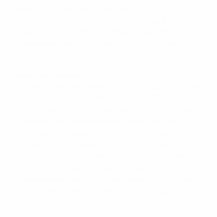
l'espace, mais sa frappe manquait la cage. Les
Ukrainiens auraient dû prendre l'avantage à la 17e
minute sur un coup franc d'Adrian Pukanych
superbement repris par Fomin, mais Taras Mikhalik
ratait son tir.
Ouverture du score
Pukanych était une menace constante sur coup franc
et tentait lui aussi sa chance de loin à la 22e minute.
Son tir manquait le cadre mais déchaînait le nombre
impressionnant de supporteurs ukrainiens venus
encourager leur équipe. Un autre coup de pied arrêté
était à l'origine de l'ouverture du score : Pukanych
trouvait Milevskiy sur la droite, et quelques secondes,
une faute commise et un penalty transformé plus tard,
l'Ukraine menait au score. Avant la pause, Ron Vlaar
avait encore le temps de manquer sa tête sur un
centre d'Urby Emanuelson.