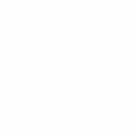
Contre-offensive
Au retour des vestiaires, les Néerlandais passaient la
vitesse supérieure, mais leurs ardeurs offensives
avortaient sur un autre coup franc, à la suite duquel
Milevskiy et Fomin déjouaient tous deux le piège du
hors-jeu, le premier offrant le but au second.
Huntelaar manquait de peu de revenir au score à
l'heure de jeu, d'un coup de pied retourné. Il n'allait plus
avoir d'aussi belle occasion. Gijs Luirink, comme son
collègue défenseur Vlaar un peu plus tôt, allait passer
lui aussi tout près du but, sur une tête à bout portant à
la 66e.
But de consolation
La sélection ukrainienne possède un tel effectif que le
sélectionneur Olexiy Mykahylychenko pouvait laisser
son influent milieu de terrain Olexandr Aliyev sur le
banc pendant une bonne partie de la rencontre -
montrant ainsi que l'Ukraine ne se laisse pas