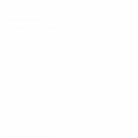
phase finale de Championnat d'Europe des moins de 21
ans de l'UEFA.
Milevskiy décisif
Le sélectionneur néerlandais Foppe De Haan avait
repéré Milevskiy comme un joueur dangereux avant le
premier match de son équipe dans le Groupe B à
Agueda, et de fait sa prestation a été royale,
couronnée par un audacieux penalty à la 39e minute.
Victime d'une faute, le numéro 10 a pris son élan et
envoyé la balle en plein milieu des cages tandis que le
gardien Kenneth Vermeer, débutant en sélection
nationale, plongeait sur sa gauche. Peu après la pause,
Fomin doublait la mise à bout portant sur une passe de
Milevskiy, et malgré une réaction néerlandaise en fin
de matche, l'Ukraine tenait bon.
Huntelaar entravé