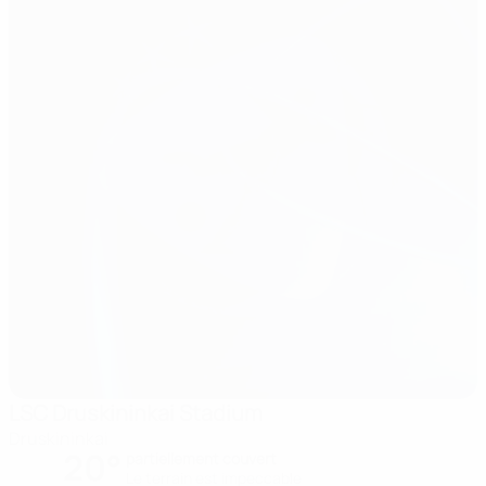
LSC Druskininkai Stadium
Druskininkai
20°
partiellement couvert
Le terrain est impeccable