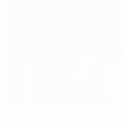
Victoria Stadium
Gibraltar
24°
ensoleillé
Le terrain est impeccable