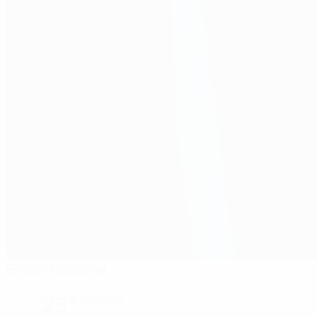
Estadi Nacional
Andorre-la-Vieille
23°
ensoleillé
Le terrain est sec