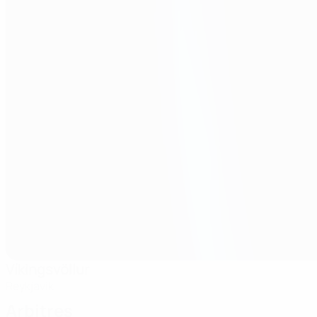
Víkingsvöllur
Reykjavik
Arbitres